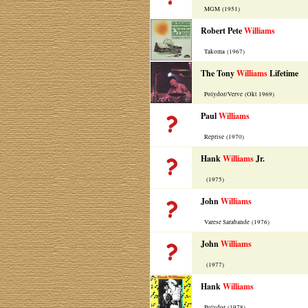
MGM (1951)
Robert Pete
Williams
Takoma (1967)
The Tony
Williams
Lifetime
Polydor/Verve (Okt 1969)
Paul
Williams
Reprise (1970)
Hank
Williams
Jr.
(1975)
John
Williams
Varese Sarabande (1976)
John
Williams
(1977)
Hank
Williams
Polydor (1978)