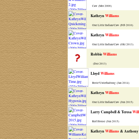
Caw (Mrz 2008)
Kathryn
Williams
One Little Indian/Caw (Feb 2010)
Kathryn
Williams
One Little Indian/Caw (Okt 2013)
Robbie
Williams
(Dez 2013)
Lloyd
Williams
Beste!Unterhaltung (Jan 2014)
Kathryn
Williams
One Little Indian/Caw (Jun 2015)
Larry Campbell & Teresa
Wil
Red House (Jun 2015)
Kathryn
Williams
& Anthony 