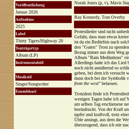
Norah Jones (p, v), Mavis St
Veröffentlichung
Januar 2026
Ray Kennedy, Tom Overby
Aufnahme
2025
Protestlieder sind nicht unbed
Label
Gefahr, dass man etwas kreiert
Thirty Tigers/Highway 20
ist da ein Bedürfnis nach sol
den "Guten" Trost zu spenden.
Tonträgertyp
Bezug immer aus dem Weg ge
Album (LP)
Album "Rain Meditations" ein 
Instrumentalstil
Allerdings hatte ich das Lied
noch nicht annähernd so schl
geben, bei dem ich versucht w
Musikstil
dann doch bei der Symbolik 
from the west"
belassen.
Singer/Songwriter
Essembleart
Trotzdem finde ich Protestlied
wenigen Tagen habe ich auf Y
am selben Tag erschienene neu
beeindruckt. Von der Kraft u
tapfer und kraftvoll, trotz ei
Üble ansingt, aus dem die We
überzeugend, dass ich mir na