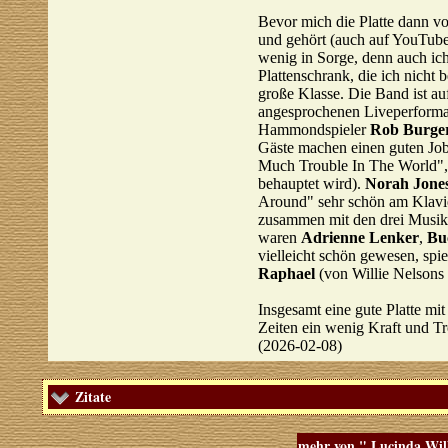
Bevor mich die Platte dann vor
und gehört (auch auf YouTube
wenig in Sorge, denn auch ich
Plattenschrank, die ich nicht 
große Klasse. Die Band ist au
angesprochenen Liveperforman
Hammondspieler
Rob Burge
Gäste machen einen guten Jo
Much Trouble In The World"
behauptet wird).
Norah Jone
Around" sehr schön am Klavie
zusammen mit den drei Musik
waren
Adrienne Lenker
,
Bu
vielleicht schön gewesen, spiel
Raphael
(von Willie Nelsons 
Insgesamt eine gute Platte mit 
Zeiten ein wenig Kraft und Tr
(2026-02-08)
Zitate
mehr von " Lucinda Wil