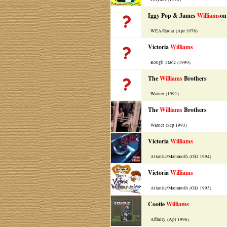
Iggy Pop & James
Williams
on
WEA/Radar (Apr 1978)
Victoria
Williams
Rough Trade (1990)
The
Williams
Brothers
Warner (1991)
The
Williams
Brothers
Warner (Sep 1993)
Victoria
Williams
Atlantic/Mammoth (Okt 1994)
Victoria
Williams
Atlantic/Mammoth (Okt 1995)
Cootie
Williams
Affinity (Apr 1996)