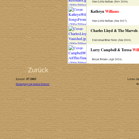
One Little Indian (Nov 2016)
Kathryn
Williams
One Little Indian (Jun 2017)
Charles Lloyd & The Marvels
Universal/Blue Note (Jun 2018)
Larry Campbell & Teresa
Wil
Royal Potato (Apr 2024)
Zurück
07.2003
Erstellt:
Letzte Ak
Homepage im neuen Fenster
W