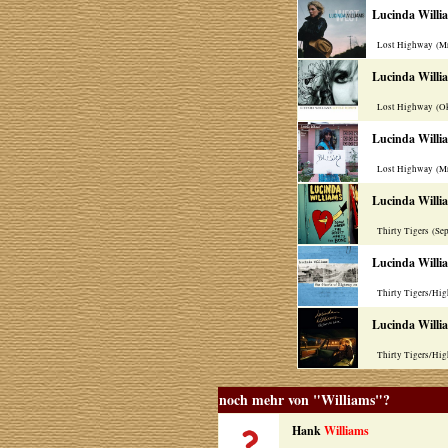
Lucinda Willi
Lost Highway (Mr
Lucinda Willi
Lost Highway (Ok
Lucinda Willi
Lost Highway (Mr
Lucinda Willi
Thirty Tigers (Se
Lucinda Willi
Thirty Tigers/Hig
Lucinda Willi
Thirty Tigers/Hig
noch mehr von "Williams"?
Hank
Williams