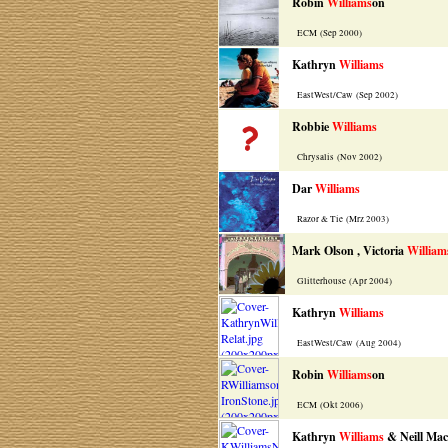
Robin
Williams
on
ECM (Sep 2000)
Kathryn
Williams
EastWest/Caw (Sep 2002)
Robbie
Williams
Chrysalis (Nov 2002)
Dar
Williams
Razor & Tie (Mrz 2003)
Mark Olson , Victoria
William
Glitterhouse (Apr 2004)
Kathryn
Williams
EastWest/Caw (Aug 2004)
Robin
Williams
on
ECM (Okt 2006)
Kathryn
Williams
& Neill Mac