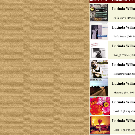
Lucinda Willi
Folk Ways (1978
Lucinda Willi
Folk Ways (Okt 1
Lucinda Willi
Rough Trade (19
Lucinda Willi
Elektra/Chameleon
Lucinda Willi
Mercury (Sep 199
Lucinda Willi
Lost Highway (Ju
Lucinda Willi
Lost Highway (Ap