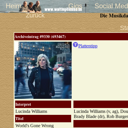
Heim
Gigs
Social Med
Zurück
Die Musikda
St
Archiveintrag #9330 (693467)
Plattentipp
Interpret
Lucinda Williams
Lucinda Williams (v, ag), Doug
Brady Blade (dr), Rob Burger
Titel
World's Gone Wrong