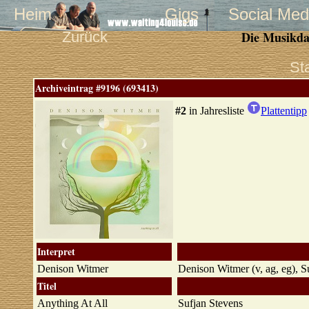
Heim
Gigs
Social Med
Zurück
Die Musikda
St
Archiveintrag #9196 (693413)
#2
in Jahresliste
Plattentipp
Interpret
Denison Witmer
Denison Witmer (v, ag, eg), 
Titel
Anything At All
Sufjan Stevens