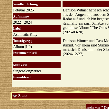
Veröffentlichung
Februar 2025
Denison Witmer hatte ich sch
aus den Augen und aus dem Si
Aufnahme
Radar auf und ich bin begeiste
2022 - 2024
geschafft, ein paar Schätze v
grandiose Album "The Ones 
Label
(2025-03-20)
Asthmatic Kitty
Tonträgertyp
Denison Witmer und Cass McCo
stimmt. Vor allem sind Stimm
Album (LP)
muß sich Denison mit der Sib
Instrumentalstil
(2024-12-27)
Musikstil
Singer/Songwriter
Essembleart
Zitate
mehr von " De