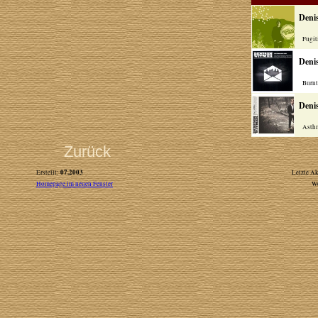
Deni
Fugiti
Deni
Burnt T
Deni
Asthma
Zurück
07.2003
Erstellt:
Letzte Ak
Homepage im neuen Fenster
W