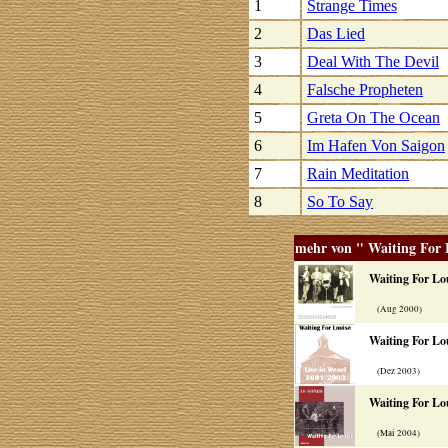
1
Strange Times
2
Das Lied
3
Deal With The Devil
4
Falsche Propheten
5
Greta On The Ocean
6
Im Hafen Von Saigon
7
Rain Meditation
8
So To Say
mehr von " Waiting For 
Waiting For Lo
(Aug 2000)
Waiting For Lo
(Dez 2003)
Waiting For Lo
(Mai 2004)