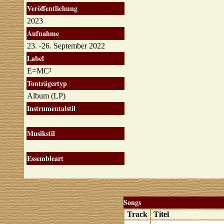
Veröffentlichung
2023
Aufnahme
23. -26. September 2022
Label
E=MC²
Tonträgertyp
Album (LP)
Instrumentalstil
Musikstil
Essembleart
Songs
Track
Titel