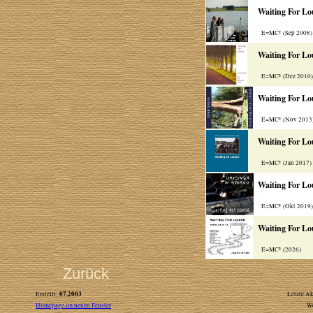
Waiting For Lo
E=MC² (Sep 2008
Waiting For Lo
E=MC² (Dez 2010
Waiting For Lo
E=MC² (Nov 2013
Waiting For Lo
E=MC² (Jan 2017
Waiting For Lo
E=MC² (Okt 2019
Waiting For Lo
E=MC² (2026)
Zurück
07.2003
Erstellt:
Letzte Ak
Homepage im neuen Fenster
W