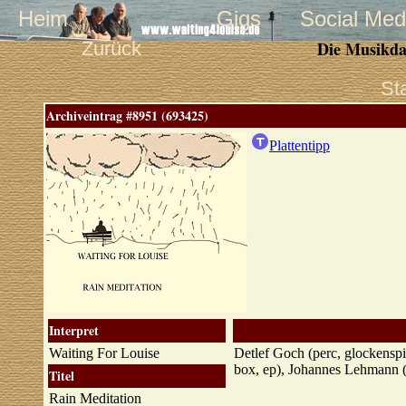
Heim
Gigs
Social Med
Zurück
Die Musikda
St
Archiveintrag #8951 (693425)
Plattentipp
Interpret
Waiting For Louise
Detlef Goch (perc, glockenspi
box, ep), Johannes Lehmann (b
Titel
Rain Meditation