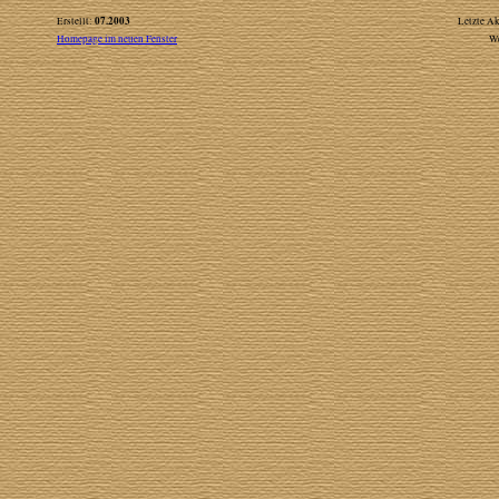
07.2003
Erstellt:
Letzte Ak
Homepage im neuen Fenster
W