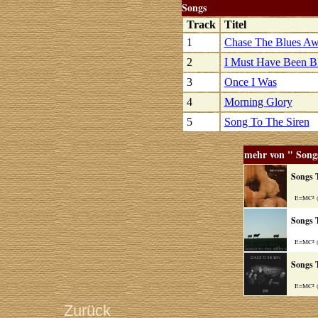
Songs
Track
Titel
1
Chase The Blues A
2
I Must Have Been B
3
Once I Was
4
Morning Glory
5
Song To The Siren
mehr von " Song
Songs 
E=MC² (J
Songs 
E=MC² (F
Songs 
E=MC² (S
Zurück