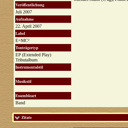
Veröffentlichung
Juli 2007
Aufnahme
22. April 2007
Label
E=MC²
Tonträgertyp
EP (Extended Play)
Tributalbum
Instrumentalstil
Musikstil
Essembleart
Band
Zitate