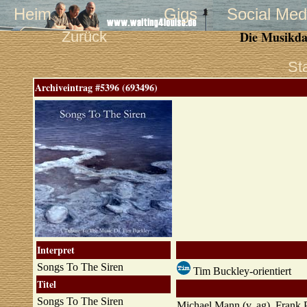
Heim
Gigs
Social Med
Zurück
Die Musikda
St
Archiveintrag #5396 (693496)
Interpret
Songs To The Siren
Tim Buckley-orientiert
Titel
Songs To The Siren
Michael Mann (v, ag), Frank P