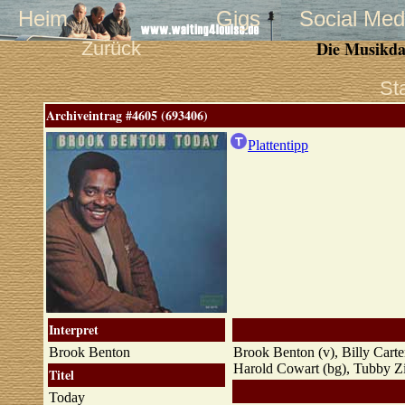
Heim
Gigs
Social Med
Zurück
Die Musikda
St
Archiveintrag #4605 (693406)
Plattentipp
Interpret
Brook Benton
Brook Benton (v), Billy Carte
Harold Cowart (bg), Tubby Zi
Titel
Today