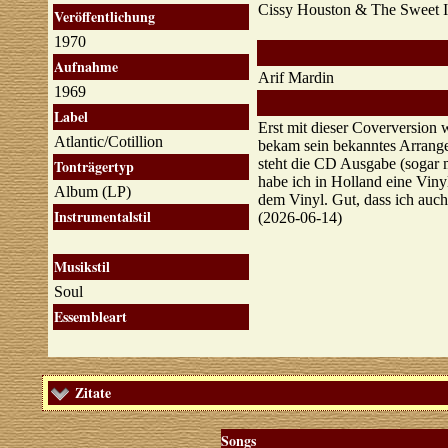
Cissy Houston & The Sweet In
Veröffentlichung
1970
Aufnahme
Arif Mardin
1969
Label
Erst mit dieser Coverversion
Atlantic/Cotillion
bekam sein bekanntes Arrange
steht die CD Ausgabe (sogar m
Tonträgertyp
habe ich in Holland eine Viny
Album (LP)
dem Vinyl. Gut, dass ich auc
Instrumentalstil
(2026-06-14)
Musikstil
Soul
Essembleart
Zitate
Songs