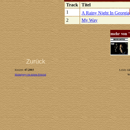
Track
Titel
1
A Rainy Night In Georgia
2
My Way
mehr von 
A
Zurück
07.2003
Erstellt:
Letzte Ak
Homepage im neuen Fenster
W