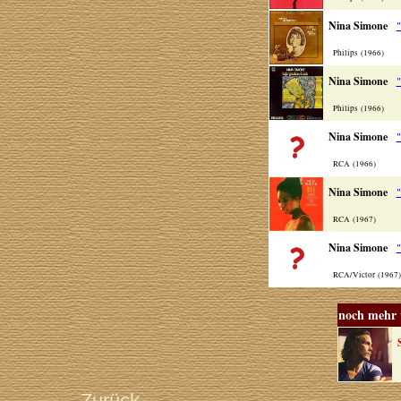
Nina Simone
"
Philips (1966)
Nina Simone
"
Philips (1966)
Nina Simone
"
RCA (1966)
Nina Simone
"
RCA (1967)
Nina Simone
"
RCA/Victor (1967
noch mehr 
V
Zurück