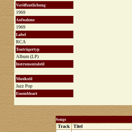
Veröffentlichung
1969
Aufnahme
1969
Label
RCA
Tonträgertyp
Album (LP)
Instrumentalstil
Musikstil
Jazz Pop
Essembleart
Songs
Track
Titel