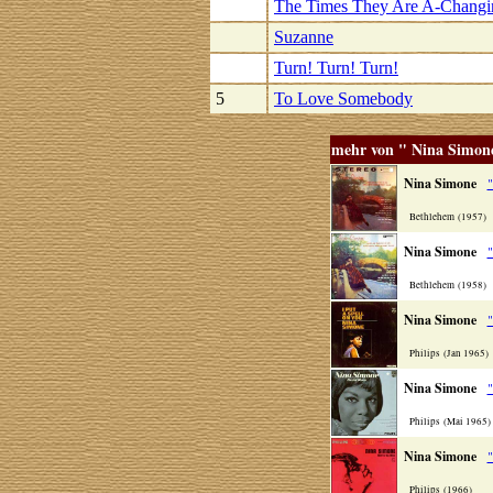
The Times They Are A-Changi
Suzanne
Turn! Turn! Turn!
5
To Love Somebody
mehr von " Nina Simon
Nina Simone
"
Bethlehem (1957)
Nina Simone
"
Bethlehem (1958)
Nina Simone
"
Philips (Jan 1965)
Nina Simone
"
Philips (Mai 1965
Nina Simone
"
Philips (1966)