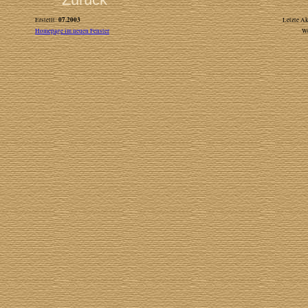
07.2003
Erstellt:
Letzte Ak
Homepage im neuen Fenster
W