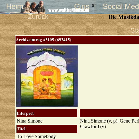
Heim
Gigs
Social Med
Zurück
Die Musikda
St
Archiveintrag #3105 (693415)
Interpret
Nina Simone
Nina Simone (v, p), Gene Perla
Crawford (v)
Titel
To Love Somebody