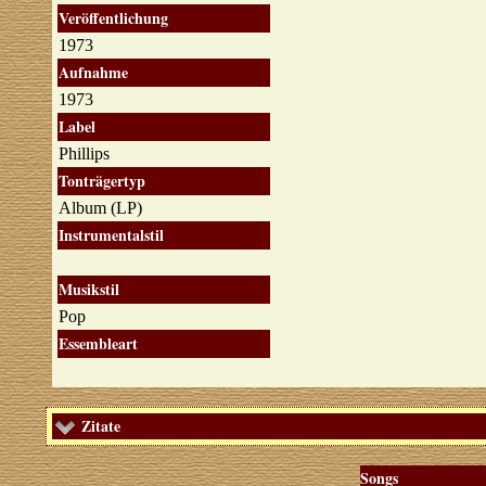
Veröffentlichung
1973
Aufnahme
1973
Label
Phillips
Tonträgertyp
Album (LP)
Instrumentalstil
Musikstil
Pop
Essembleart
Zitate
Songs