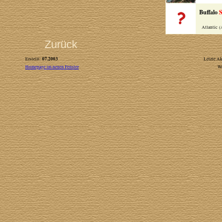
Buffalo
S
Atlantic (
Zurück
07.2003
Erstellt:
Letzte Ak
Homepage im neuen Fenster
W