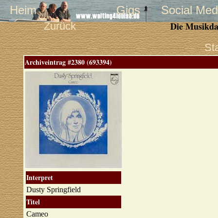
Heim
Gigs
Social Med
Zurück
Die Musikda
St
Archiveintrag #2380 (693394)
Interpret
Dusty Springfield
Titel
Cameo