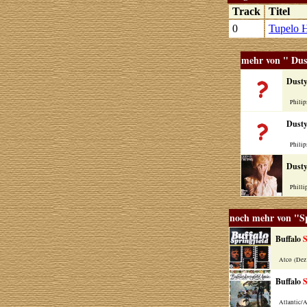
Track
Titel
0
Tupelo 
mehr von " Dus
Dusty
Philips
Dusty
Philips
Dusty
Phillip
noch mehr von "Sp
Buffalo
S
Atco (Dez
Buffalo
S
Atlantic/A