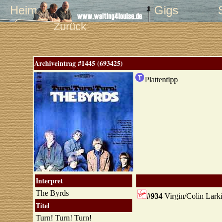
Heim
Gigs
Zurück
Archiveintrag #1445 (693425)
Plattentipp
Interpret
The Byrds
#934
Virgin/Colin Lark
Titel
Turn! Turn! Turn!