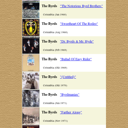
The Byrds
"The Notorious Byrd Brothers"
Columbia (Jan 1968)
The Byrds
"Sweetheart Of The Rodeo"
Columbia (Aug 1968)
The Byrds
"Dr. Byrds & Mr. Hyde"
Columbia (Feb 1969)
The Byrds
"Ballad Of Easy Rider"
Columbia (Okt 1969)
The Byrds
"(Untitled)"
Columbia (Okt 1970)
The Byrds
"Byrdmaniax"
Columbia (Jun 1971)
The Byrds
"Farther Along"
Columbia (Nov 1971)