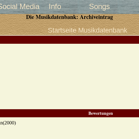
Social Media
Info
Songs
Die Musikdatenbank: Archiveintrag
Startseite Musikdatenbank
Bewertungen
in(2000)