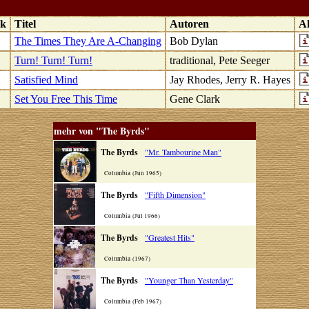
ck
Titel
Autoren
Ak
The Times They Are A-Changing
Bob Dylan
Turn! Turn! Turn!
traditional, Pete Seeger
Satisfied Mind
Jay Rhodes, Jerry R. Hayes
Set You Free This Time
Gene Clark
mehr von "The Byrds"
The Byrds
"Mr. Tambourine Man"
Columbia (Jun 1965)
The Byrds
"Fifth Dimension"
Columbia (Jul 1966)
The Byrds
"Greatest Hits"
Columbia (1967)
The Byrds
"Younger Than Yesterday"
Columbia (Feb 1967)