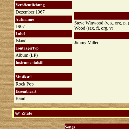
Veröffentlichung
Dezember 1967
Aufnahme
Steve Winwood (v, g, org, p, p
1967
Wood (sax, fl, org, v)
Label
Island
Jimmy Miller
Tonträgertyp
Album (LP)
Instrumentalstil
Musikstil
Rock Pop
Essembleart
Band
Zitate
Songs