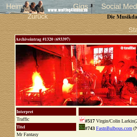
Heim
Gigs
Social Med
Zurück
Die Musikda
St
Archiveintrag #1320 (693397)
Interpret
Traffic
#517
Virgin/Colin Larkin(
Titel
#743
FastnBulbous.com
(N
Mr Fantasy