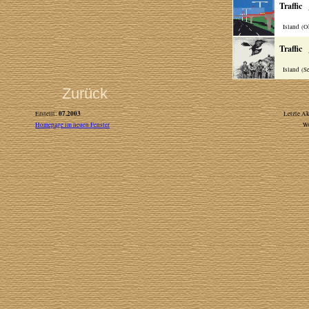
Traffic
Island (O
Traffic
Island (S
Zurück
07.2003
Erstellt:
Letzte Ak
Homepage im neuen Fenster
W