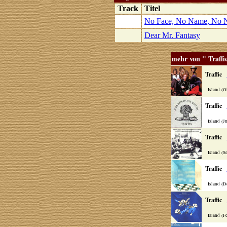
Track
Titel
No Face, No Name, No 
Dear Mr. Fantasy
mehr von " Traffi
Traffic
Island (O
Traffic
Island (Ju
Traffic
Island (S
Traffic
Island (D
Traffic
Island (F