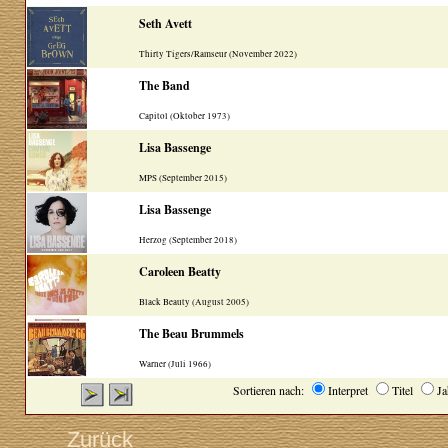
Seth Avett
Thirty Tigers/Ramseur (November 2022)
The Band
Capitol (Oktober 1973)
Lisa Bassenge
MPS (September 2015)
Lisa Bassenge
Herzog (September 2018)
Caroleen Beatty
Black Beauty (August 2005)
The Beau Brummels
Warner (Juli 1966)
Sortieren nach:
Interpret
Titel
J
Zurück