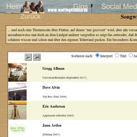
Heim
Gigs
Social Med
Zurück
Songwr
... und noch eine Themenseite über Platten, auf denen "nur gecovert" wird, aber alle ver
ausnahmsweise mal doch an dem Liedgut anderer vergreifen so zeigt das entweder, daß ihnen
schätzen wissen und schon mal über den eigenen Tellerrand gucken. Ein besonderes Kompl
Sortieren nach:
Interpret
Titel
J
Gregg Allman
Universal/Rounder (September 2017)
Dave Alvin
Yep Roc (Juni 2006)
Eric Andersen
Appleseed (Oktober 2005)
Jann Arden
(Februar 2007)