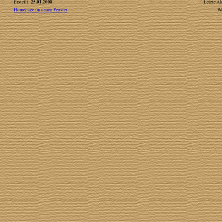
25.01.2008
Erstellt:
Letzte Ak
Homepage im neuen Fenster
W