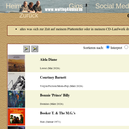
Heim
Gigs
Social Med
Zurück
alles was sich zur Zeit auf meinem Plattenteller oder in meinem CD-Laufwerk dr
Sortieren nach:
Interpret
Alela Diane
Loose (Mai 2026)
Courtney Barnett
Virgin/Fiction/Mom+Pop (März 2026)
Bonnie 'Prince' Billy
Domino (März 2026)
Booker T. & The M.G.'s
Stax (Januar 1971)