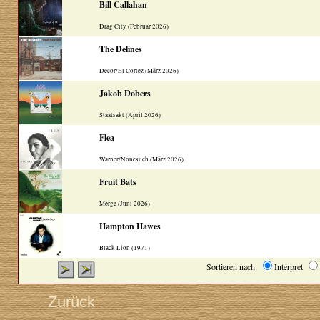
Bill Callahan
Drag City (Februar 2026)
The Delines
Decor/El Cortez (März 2026)
Jakob Dobers
Staatsakt (April 2026)
Flea
Warner/Nonesuch (März 2026)
Fruit Bats
Merge (Juni 2026)
Hampton Hawes
Black Lion (1971)
Sortieren nach:
Interpret
Zurück