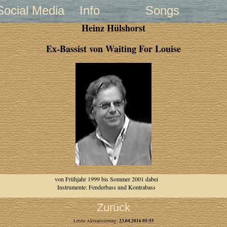
Social Media
Info
Songs
Heinz Hülshorst
Ex-Bassist von Waiting For Louise
von Frühjahr 1999 bis Sommer 2001 dabei
Instrumente: Fenderbass und Kontrabass
Zurück
23.04.2016 05:55
Letzte Aktualisierung: