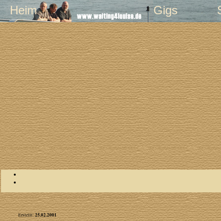
Heim
Gigs
25.02.2001
Erstellt: