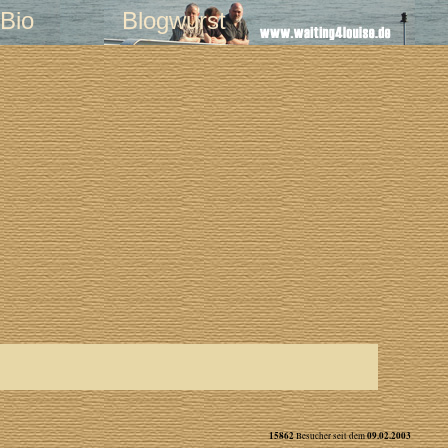
Bio
Blogwurst
15862
09.02.2003
Besucher seit dem