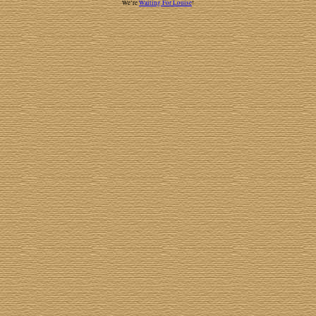
We’re
Waiting For Louise
!