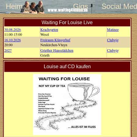
Heim
Gigs
Social Med
Waiting For Louise Live
30.08.2026
Krachgarten
Matinee
11:00-15:00
Wesel
16.10.2026
Freiraum Klingerhuf
Clubgig
20:00
Neukirchen-Vluyn
2027
Griether Hanselädchen
Clubgig
Grieth
Louise auf CD kaufen