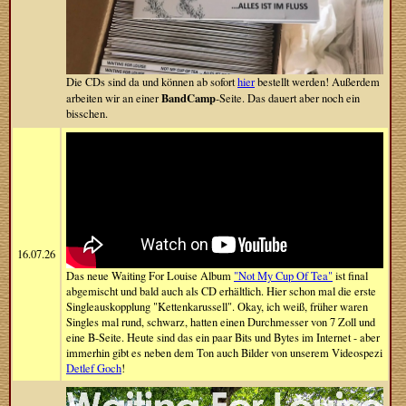
Die CDs sind da und können ab sofort
hier
bestellt werden! Außerdem
BandCamp
arbeiten wir an einer
-Seite. Das dauert aber noch ein
bisschen.
16.07.26
Das neue Waiting For Louise Album
"Not My Cup Of Tea"
ist final
abgemischt und bald auch als CD erhältlich. Hier schon mal die erste
Singleauskopplung "Kettenkarussell". Okay, ich weiß, früher waren
Singles mal rund, schwarz, hatten einen Durchmesser von 7 Zoll und
eine B-Seite. Heute sind das ein paar Bits und Bytes im Internet - aber
immerhin gibt es neben dem Ton auch Bilder von unserem Videospezi
Detlef Goch
!