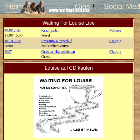
Heim
Gigs
Social Med
Waiting For Louise Live
30.08.2026
Krachgarten
Matinee
11:00-15:00
Wesel
16.10.2026
Freiraum Klingerhuf
Clubgig
20:00
Neukirchen-Vluyn
2027
Griether Hanselädchen
Clubgig
Grieth
Louise auf CD kaufen