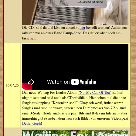
Die CDs sind da und können ab sofort
hier
bestellt werden! Außerdem
BandCamp
arbeiten wir an einer
-Seite. Das dauert aber noch ein
bisschen.
16.07.26
Das neue Waiting For Louise Album
"Not My Cup Of Tea"
ist final
abgemischt und bald auch als CD erhältlich. Hier schon mal die erste
Singleauskopplung "Kettenkarussell". Okay, ich weiß, früher waren
Singles mal rund, schwarz, hatten einen Durchmesser von 7 Zoll und
eine B-Seite. Heute sind das ein paar Bits und Bytes im Internet - aber
immerhin gibt es neben dem Ton auch Bilder von unserem Videospezi
Detlef Goch
!