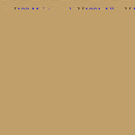
[
100 Meisterwerke
] [
1001 Alben
] [
[
Brasil!
] [
Tim Buckley
] [
Catacombo
[
Covergirls
] [
Cover The Cover
] [
Cover
[
Nick Drake
] [
Drummer/Singer/Song
[
Fakebook
] [
Fender
] [
Flyin
[
Gibson ES 335
] [
Gibson Firebird
] [
G
[
Impressum
] [
Impulse!
] [
Infomate
[
Jumboladies
] [
Kiosk
] [
Live Classic
[
Musikdatenbank
] [
Musings In Stere
[
Pressestimmen
] [
Rain Meditation
] [
R
[
Rotation
] [
Rusty Nails
] [
Songs To 
[
Statistik
] [
Steel
] [
Telecaster
] [
A T
[