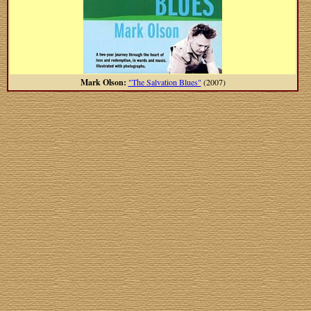
Mark Olson:
"The Salvation Blues"
(2007)