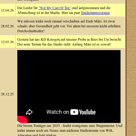
Die Lieder für
"Not My Cup Of Tea"
sind aufgenommen und die
15.04.26
Abmischung ist in der Mache. Hier ein paar
Studioimpressionen
.
Wir müssen leider noch einmal verschieben auf Ende März. Ist zwar
28.02.26
schade, aber Gesundheit geht vor. Vor allem bei unserem leicht erhöhten
Durchschnittsalter!
Gestern hat uns KD Keusgen auf unserer Probe in Rees bei Ute besucht.
12.01.26
Der neue Termin für das Studio steht: Anfang März ist es soweit!
28.12.25
Die besten Tontäger aus 2025 - findet wenigstens euer Weppmeister. Und
leider immer noch nix Neues zum nächsten Studiotermin von W4L.
Abwarten und Sekt trinken.