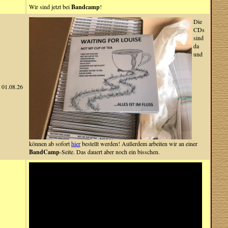
Wir sind jetzt bei
Bandcamp
!
Die
CDs
sind
da
und
01.08.26
können ab sofort
hier
bestellt werden! Außerdem arbeiten wir an einer
BandCamp
-Seite. Das dauert aber noch ein bisschen.