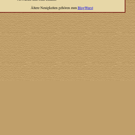
Ältere Neuigkeiten gehören zum
BlogWurst
Cover The Cover
] [
Cover A Record
] [
Datenschutzerklärung
] [
Disclaimer
] [
Nick Drake
]
on SG
] [
Grabbelkiste
] [
The Grateful Dead
] [
Impressum
] [
Impulse!
] [
Infomaterial
] [
Inselplatten
]
 History
] [
Pressestimmen
] [
Rain Meditation
] [
Return To Sender
] [
Rickenbacker
] [
Jess Roden
]
Ugly Covers
] [
Youtube
] [
Zehn Zoll
]