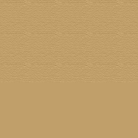
[
100 Meisterwerke
] [
1001 Alben
] [
Aktuelle Besetzung
] [
Banjogirls
] [
Blue Note
] [
Br
[
Drummer/Singer/Songwriters
] [
DVD
] [
ECM
] [
Epiphone Casino
] [
Fakebook
] [
F
[
Jahresrückblick 2023
] [
Jumboladies
] [
Kiosk
] [
Live Classics
] [
Lost & Found
] [
Louise On V
[
Rotation
] [
Rusty Nails
] [
Songs To T