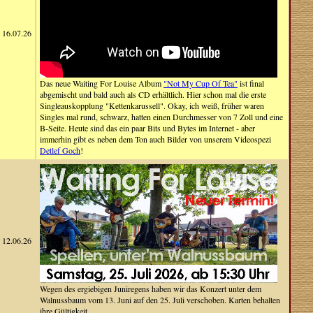
16.07.26
Das neue Waiting For Louise Album
"Not My Cup Of Tea"
ist final
abgemischt und bald auch als CD erhältlich. Hier schon mal die erste
Singleauskopplung "Kettenkarussell". Okay, ich weiß, früher waren
Singles mal rund, schwarz, hatten einen Durchmesser von 7 Zoll und eine
B-Seite. Heute sind das ein paar Bits und Bytes im Internet - aber
immerhin gibt es neben dem Ton auch Bilder von unserem Videospezi
Detlef Goch
!
12.06.26
Wegen des ergiebigen Juniregens haben wir das Konzert unter dem
Walnussbaum vom 13. Juni auf den 25. Juli verschoben. Karten behalten
ihre Gültigkeit.