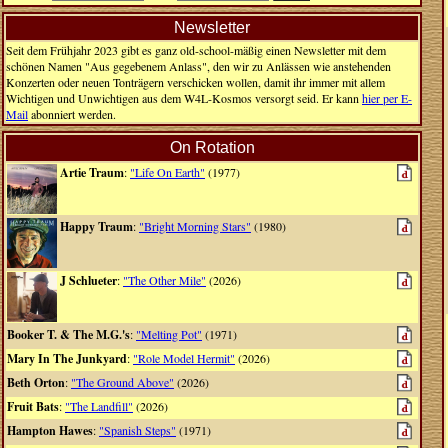
Newsletter
Seit dem Frühjahr 2023 gibt es ganz old-school-mäßig einen Newsletter mit dem
schönen Namen "Aus gegebenem Anlass", den wir zu Anlässen wie anstehenden
Konzerten oder neuen Tonträgern verschicken wollen, damit ihr immer mit allem
Wichtigen und Unwichtigen aus dem W4L-Kosmos versorgt seid. Er kann
hier per E-
Mail
abonniert werden.
On Rotation
Artie Traum
:
"Life On Earth"
(1977)
Happy Traum
:
"Bright Morning Stars"
(1980)
J Schlueter
:
"The Other Mile"
(2026)
Booker T. & The M.G.'s
:
"Melting Pot"
(1971)
Mary In The Junkyard
:
"Role Model Hermit"
(2026)
Beth Orton
:
"The Ground Above"
(2026)
Fruit Bats
:
"The Landfill"
(2026)
Hampton Hawes
:
"Spanish Steps"
(1971)