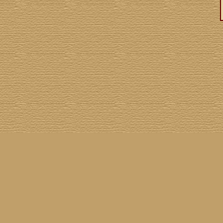
asil!
] [
Tim Buckley
] [
Catacombo
] [
Cool Smokers
] [
Compilation vs. Original
] [
Covergirls
] [
ender
] [
Flying Nun
] [
Frisch ausgepackt
] [
Formentera
] [
Gibson ES 335
] [
Gibson Firebird
] [
Gibs
inyl
] [
Marina
] [
Musikdatenbank
] [
Musings In Stereo
] [
New Rose
] [
Gram Parsons)
] [
Pop
he Siren
] [
Songwriter auf Abwegen
] [
SST
] [
Statistik
] [
Steel
] [
Telecaster
] [
A Tribute To ...
] [
© Webmaster:
Michael Mann
für Waiting For Louise
11.04.2026 09:52
Letzte Aktualisierung am
3039396
01.08.2002
Besucher seit dem
34
06.08.2026
11
60
Besucher am
(
Besucher online seit
Min.)
Waiting For Louise
25.02.2001
sind angeleint seit dem