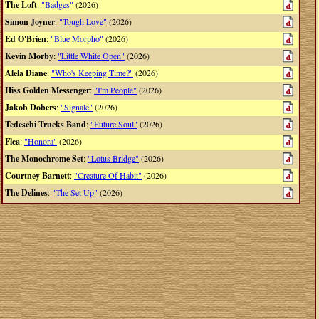
The Loft
:
"Badges"
(2026)
Simon Joyner
:
"Tough Love"
(2026)
Ed O'Brien
:
"Blue Morpho"
(2026)
Kevin Morby
:
"Little White Open"
(2026)
Alela Diane
:
"Who's Keeping Time?"
(2026)
Hiss Golden Messenger
:
"I'm People"
(2026)
Jakob Dobers
:
"Signale"
(2026)
Tedeschi Trucks Band
:
"Future Soul"
(2026)
Flea
:
"Honora"
(2026)
The Monochrome Set
:
"Lotus Bridge"
(2026)
Courtney Barnett
:
"Creature Of Habit"
(2026)
The Delines
:
"The Set Up"
(2026)