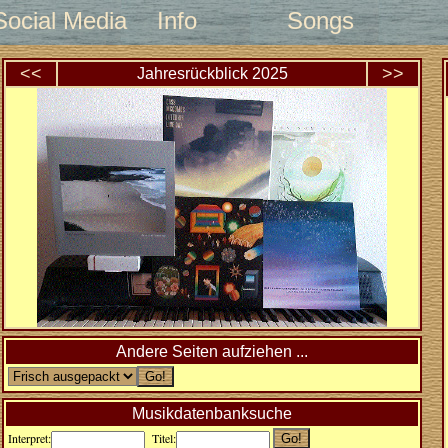
Social Media
Info
Songs
<<
>>
Jahresrückblick
2025
Andere Seiten aufziehen ...
Musikdatenbanksuche
Interpret:
Titel: