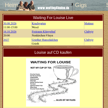
Heim
Gigs
Waiting For Louise Live
30.08.2026
Krachgarten
Matinee
11:00-15:00
Wesel
16.10.2026
Freiraum Klingerhuf
Clubgig
20:00
Neukirchen-Vluyn
2027
Griether Hanselädchen
Clubgig
Grieth
Louise auf CD kaufen