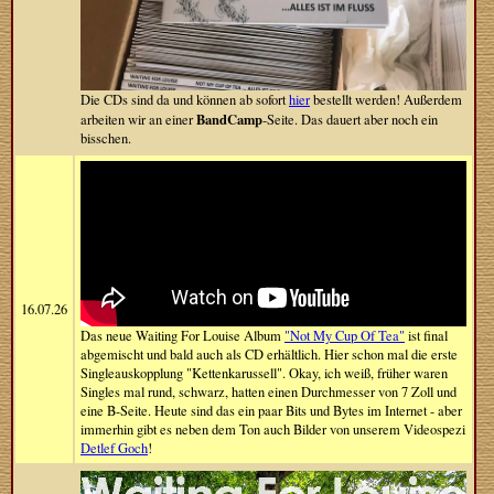
Die CDs sind da und können ab sofort
hier
bestellt werden! Außerdem
BandCamp
arbeiten wir an einer
-Seite. Das dauert aber noch ein
bisschen.
16.07.26
Das neue Waiting For Louise Album
"Not My Cup Of Tea"
ist final
abgemischt und bald auch als CD erhältlich. Hier schon mal die erste
Singleauskopplung "Kettenkarussell". Okay, ich weiß, früher waren
Singles mal rund, schwarz, hatten einen Durchmesser von 7 Zoll und
eine B-Seite. Heute sind das ein paar Bits und Bytes im Internet - aber
immerhin gibt es neben dem Ton auch Bilder von unserem Videospezi
Detlef Goch
!