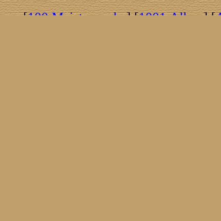
[
100 Meisterwerke
] [
1001 Alben
] [
[
Brasil!
] [
Tim Buckley
] [
Catacombo
[
Covergirls
] [
Cover The Cover
] [
Cover
[
Nick Drake
] [
Drummer/Singer/Song
[
Fakebook
] [
Fender
] [
Flyin
[
Gibson ES 335
] [
Gibson Firebird
] [
G
[
Impressum
] [
Impulse!
] [
Infomate
[
Jumboladies
] [
Kiosk
] [
Live Classic
[
Musikdatenbank
] [
Musings In Stere
[
Pressestimmen
] [
Rain Meditation
] [
R
[
Rotation
] [
Rusty Nails
] [
Songs To 
[
Statistik
] [
Steel
] [
Telecaster
] [
A T
[