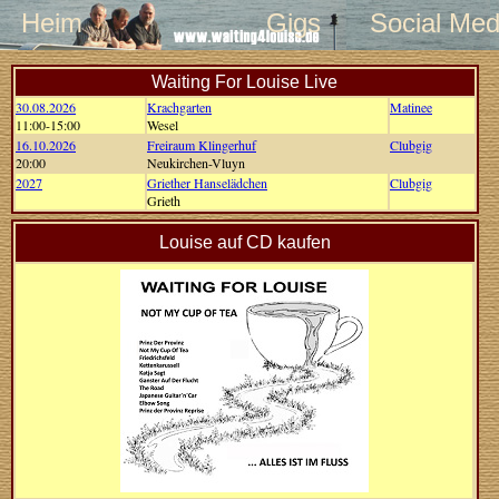
Heim
Gigs
Social Med
Waiting For Louise Live
30.08.2026
Krachgarten
Matinee
11:00-15:00
Wesel
16.10.2026
Freiraum Klingerhuf
Clubgig
20:00
Neukirchen-Vluyn
2027
Griether Hanselädchen
Clubgig
Grieth
Louise auf CD kaufen