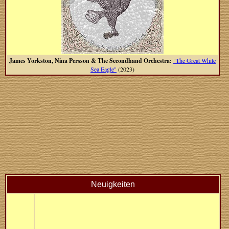
James Yorkston, Nina Persson & The Secondhand Orchestra:
"The Great White
Sea Eagle"
(2023)
Neuigkeiten