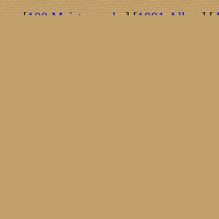
[
100 Meisterwerke
] [
1001 Alben
] [
[
Brasil!
] [
Tim Buckley
] [
Catacombo
[
Covergirls
] [
Cover The Cover
] [
Cover
[
Nick Drake
] [
Drummer/Singer/Song
[
Fakebook
] [
Fender
] [
Flyin
[
Gibson ES 335
] [
Gibson Firebird
] [
G
[
Impressum
] [
Impulse!
] [
Infomate
[
Jumboladies
] [
Kiosk
] [
Live Classic
[
Musikdatenbank
] [
Musings In Stere
[
Pressestimmen
] [
Rain Meditation
] [
R
[
Rotation
] [
Rusty Nails
] [
Songs To 
[
Statistik
] [
Steel
] [
Telecaster
] [
A T
[