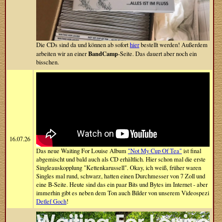
Die CDs sind da und können ab sofort
hier
bestellt werden! Außerdem
BandCamp
arbeiten wir an einer
-Seite. Das dauert aber noch ein
bisschen.
16.07.26
Das neue Waiting For Louise Album
"Not My Cup Of Tea"
ist final
abgemischt und bald auch als CD erhältlich. Hier schon mal die erste
Singleauskopplung "Kettenkarussell". Okay, ich weiß, früher waren
Singles mal rund, schwarz, hatten einen Durchmesser von 7 Zoll und
eine B-Seite. Heute sind das ein paar Bits und Bytes im Internet - aber
immerhin gibt es neben dem Ton auch Bilder von unserem Videospezi
Detlef Goch
!