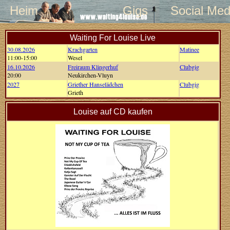
Heim
Gigs
Social Med
Waiting For Louise Live
30.08.2026
Krachgarten
Matinee
11:00-15:00
Wesel
16.10.2026
Freiraum Klingerhuf
Clubgig
20:00
Neukirchen-Vluyn
2027
Griether Hanselädchen
Clubgig
Grieth
Louise auf CD kaufen