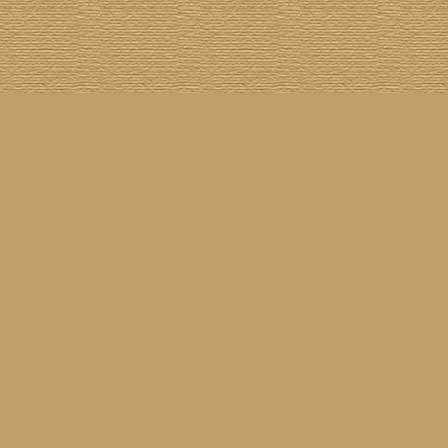
[
100 Meisterwerke
] [
1001 Alben
] [
Aktuelle Besetzung
] [
Banjogirls
] [
Blue Note
] [
Br
[
Drummer/Singer/Songwriters
] [
DVD
] [
ECM
] [
Epiphone Casino
] [
Fakebook
] [
F
[
Jahresrückblick 2023
] [
Jumboladies
] [
Kiosk
] [
Live Classics
] [
Lost & Found
] [
Louise On V
[
Rotation
] [
Rusty Nails
] [
Songs To T