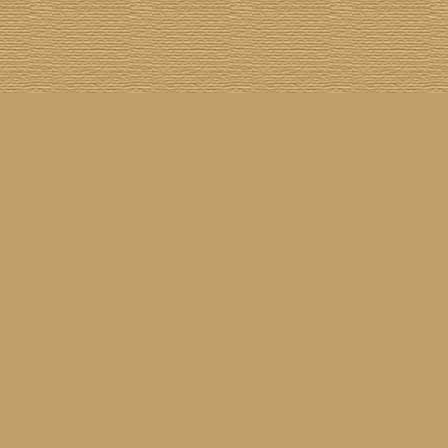
asil!
] [
Tim Buckley
] [
Catacombo
] [
Cool Smokers
] [
Compilation vs. Original
] [
Covergirls
] [
ender
] [
Flying Nun
] [
Frisch ausgepackt
] [
Formentera
] [
Gibson ES 335
] [
Gibson Firebird
] [
Gibs
inyl
] [
Marina
] [
Musikdatenbank
] [
Musings In Stereo
] [
New Rose
] [
Gram Parsons)
] [
Pop
he Siren
] [
Songwriter auf Abwegen
] [
SST
] [
Statistik
] [
Steel
] [
Telecaster
] [
A Tribute To ...
] [
© Webmaster:
Michael Mann
für Waiting For Louise
11.04.2026 09:52
Letzte Aktualisierung am
3039559
01.08.2002
Besucher seit dem
31
07.08.2026
7
60
Besucher am
(
Besucher online seit
Min.)
Waiting For Louise
25.02.2001
sind angeleint seit dem