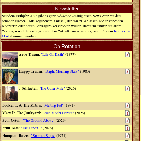
Newsletter
Seit dem Frühjahr 2023 gibt es ganz old-school-mäßig einen Newsletter mit dem
schönen Namen "Aus gegebenem Anlass", den wir zu Anlässen wie anstehenden
Konzerten oder neuen Tonträgern verschicken wollen, damit ihr immer mit allem
Wichtigen und Unwichtigen aus dem W4L-Kosmos versorgt seid. Er kann
hier per E-
Mail
abonniert werden.
On Rotation
Artie Traum
:
"Life On Earth"
(1977)
Happy Traum
:
"Bright Morning Stars"
(1980)
J Schlueter
:
"The Other Mile"
(2026)
Booker T. & The M.G.'s
:
"Melting Pot"
(1971)
Mary In The Junkyard
:
"Role Model Hermit"
(2026)
Beth Orton
:
"The Ground Above"
(2026)
Fruit Bats
:
"The Landfill"
(2026)
Hampton Hawes
:
"Spanish Steps"
(1971)