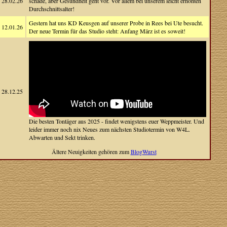
28.02.26
schade, aber Gesundheit geht vor. Vor allem bei unserem leicht erhöhten
Durchschnittsalter!
Gestern hat uns KD Keusgen auf unserer Probe in Rees bei Ute besucht.
12.01.26
Der neue Termin für das Studio steht: Anfang März ist es soweit!
28.12.25
Die besten Tontäger aus 2025 - findet wenigstens euer Weppmeister. Und
leider immer noch nix Neues zum nächsten Studiotermin von W4L.
Abwarten und Sekt trinken.
Ältere Neuigkeiten gehören zum
BlogWurst