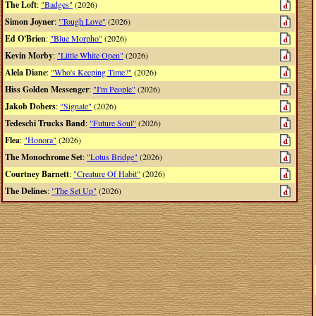
The Loft
:
"Badges"
(2026)
Simon Joyner
:
"Tough Love"
(2026)
Ed O'Brien
:
"Blue Morpho"
(2026)
Kevin Morby
:
"Little White Open"
(2026)
Alela Diane
:
"Who's Keeping Time?"
(2026)
Hiss Golden Messenger
:
"I'm People"
(2026)
Jakob Dobers
:
"Signale"
(2026)
Tedeschi Trucks Band
:
"Future Soul"
(2026)
Flea
:
"Honora"
(2026)
The Monochrome Set
:
"Lotus Bridge"
(2026)
Courtney Barnett
:
"Creature Of Habit"
(2026)
The Delines
:
"The Set Up"
(2026)