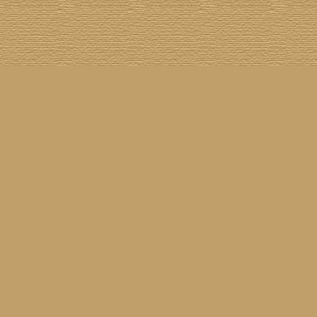
Cover The Cover
] [
Cover A Record
] [
Datenschutzerklärung
] [
Disclaimer
] [
Nick Drake
]
on SG
] [
Grabbelkiste
] [
The Grateful Dead
] [
Impressum
] [
Impulse!
] [
Infomaterial
] [
Inselplatten
]
 History
] [
Pressestimmen
] [
Rain Meditation
] [
Return To Sender
] [
Rickenbacker
] [
Jess Roden
]
Ugly Covers
] [
Youtube
] [
Zehn Zoll
]