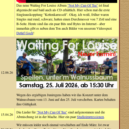
Das neue Waiting For Louise Album
"Not My Cup Of Tea"
ist final
abgemischt und bald auch als CD erhältlich. Hier schon mal die erste
Singleauskopplung "Kettenkarussell". Okay, ich weiß, früher waren
Singles mal rund, schwarz, hatten einen Durchmesser von 7 Zoll und eine
B-Seite. Heute sind das ein paar Bits und Bytes im Internet - aber
immerhin gibt es neben dem Ton auch Bilder von unserem Videospezi
Detlef Goch
!
12.06.26
Wegen des ergiebigen Juniregens haben wir das Konzert unter dem
Walnussbaum vom 13. Juni auf den 25. Juli verschoben. Karten behalten
ihre Gültigkeit.
Die Lieder für
"Not My Cup Of Tea"
sind aufgenommen und die
15.04.26
Abmischung ist in der Mache. Hier ein paar
Studioimpressionen
.
Wir müssen leider noch einmal verschieben auf Ende März. Ist zwar