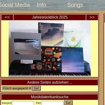
Social Media
Info
Songs
<<
>>
Jahresrückblick
2025
Andere Seiten aufziehen ...
Musikdatenbanksuche
Interpret:
Titel: