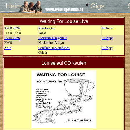
Heim
Gigs
Waiting For Louise Live
30.08.2026
Krachgarten
Matinee
11:00-15:00
Wesel
16.10.2026
Freiraum Klingerhuf
Clubgig
20:00
Neukirchen-Vluyn
2027
Griether Hanselädchen
Clubgig
Grieth
Louise auf CD kaufen