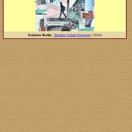
Isolation Berlin:
"Berliner Schule Protopop"
(2016)