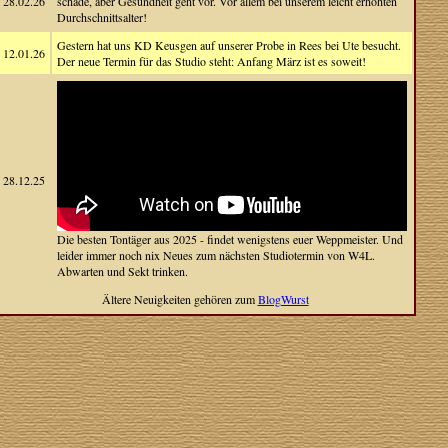
28.02.26
schade, aber Gesundheit geht vor. Vor allem bei unserem leicht erhöhten
Durchschnittsalter!
Gestern hat uns KD Keusgen auf unserer Probe in Rees bei Ute besucht.
12.01.26
Der neue Termin für das Studio steht: Anfang März ist es soweit!
28.12.25
Die besten Tontäger aus 2025 - findet wenigstens euer Weppmeister. Und
leider immer noch nix Neues zum nächsten Studiotermin von W4L.
Abwarten und Sekt trinken.
Ältere Neuigkeiten gehören zum
BlogWurst