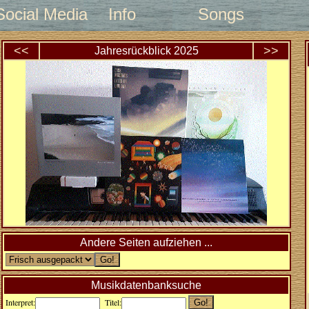
Social Media
Info
Songs
<<
>>
Jahresrückblick
2025
Andere Seiten aufziehen ...
Musikdatenbanksuche
Interpret:
Titel: