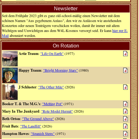
Newsletter
Seit dem Frühjahr 2023 gibt es ganz old-school-mäßig einen Newsletter mit dem
schönen Namen "Aus gegebenem Anlass", den wir zu Anlässen wie anstehenden
Konzerten oder neuen Tonträgern verschicken wollen, damit ihr immer mit allem
Wichtigen und Unwichtigen aus dem W4L-Kosmos versorgt seid. Er kann
hier per E-
Mail
abonniert werden.
On Rotation
Artie Traum
:
"Life On Earth"
(1977)
Happy Traum
:
"Bright Morning Stars"
(1980)
J Schlueter
:
"The Other Mile"
(2026)
Booker T. & The M.G.'s
:
"Melting Pot"
(1971)
Mary In The Junkyard
:
"Role Model Hermit"
(2026)
Beth Orton
:
"The Ground Above"
(2026)
Fruit Bats
:
"The Landfill"
(2026)
Hampton Hawes
:
"Spanish Steps"
(1971)