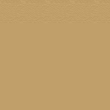
Cover The Cover
] [
Cover A Record
] [
Datenschutzerklärung
] [
Disclaimer
] [
Nick Drake
]
on SG
] [
Grabbelkiste
] [
The Grateful Dead
] [
Impressum
] [
Impulse!
] [
Infomaterial
] [
Inselplatten
]
 History
] [
Pressestimmen
] [
Rain Meditation
] [
Return To Sender
] [
Rickenbacker
] [
Jess Roden
]
Ugly Covers
] [
Youtube
] [
Zehn Zoll
]