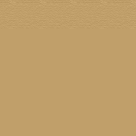
asil!
] [
Tim Buckley
] [
Catacombo
] [
Cool Smokers
] [
Compilation vs. Original
] [
Covergirls
] [
ender
] [
Flying Nun
] [
Frisch ausgepackt
] [
Formentera
] [
Gibson ES 335
] [
Gibson Firebird
] [
Gibs
inyl
] [
Marina
] [
Musikdatenbank
] [
Musings In Stereo
] [
New Rose
] [
Gram Parsons)
] [
Pop
he Siren
] [
Songwriter auf Abwegen
] [
SST
] [
Statistik
] [
Steel
] [
Telecaster
] [
A Tribute To ...
] [
© Webmaster:
Michael Mann
für Waiting For Louise
11.04.2026 09:52
Letzte Aktualisierung am
3040142
01.08.2002
Besucher seit dem
3
09.08.2026
7
60
Besucher am
(
Besucher online seit
Min.)
Waiting For Louise
25.02.2001
sind angeleint seit dem