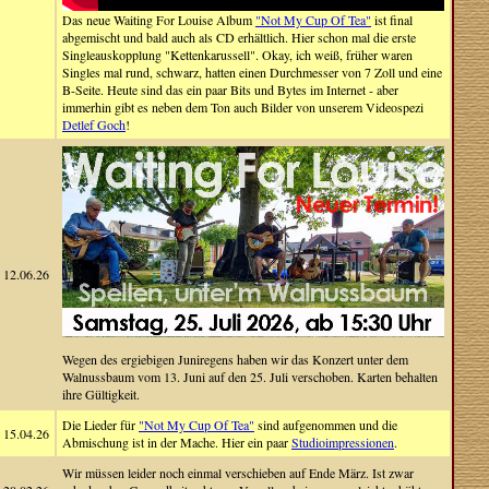
Das neue Waiting For Louise Album
"Not My Cup Of Tea"
ist final
abgemischt und bald auch als CD erhältlich. Hier schon mal die erste
Singleauskopplung "Kettenkarussell". Okay, ich weiß, früher waren
Singles mal rund, schwarz, hatten einen Durchmesser von 7 Zoll und eine
B-Seite. Heute sind das ein paar Bits und Bytes im Internet - aber
immerhin gibt es neben dem Ton auch Bilder von unserem Videospezi
Detlef Goch
!
12.06.26
Wegen des ergiebigen Juniregens haben wir das Konzert unter dem
Walnussbaum vom 13. Juni auf den 25. Juli verschoben. Karten behalten
ihre Gültigkeit.
Die Lieder für
"Not My Cup Of Tea"
sind aufgenommen und die
15.04.26
Abmischung ist in der Mache. Hier ein paar
Studioimpressionen
.
Wir müssen leider noch einmal verschieben auf Ende März. Ist zwar