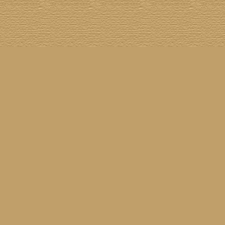
[
100 Meisterwerke
] [
1001 Alben
] [
Aktuelle Besetzung
] [
Banjogirls
] [
Blue Note
] [
Br
[
Drummer/Singer/Songwriters
] [
DVD
] [
ECM
] [
Epiphone Casino
] [
Fakebook
] [
F
[
Jahresrückblick 2023
] [
Jumboladies
] [
Kiosk
] [
Live Classics
] [
Lost & Found
] [
Louise On V
[
Rotation
] [
Rusty Nails
] [
Songs To T