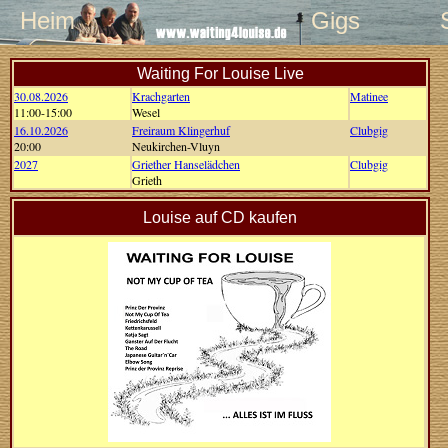
Heim
Gigs
Waiting For Louise Live
30.08.2026
Krachgarten
Matinee
11:00-15:00
Wesel
16.10.2026
Freiraum Klingerhuf
Clubgig
20:00
Neukirchen-Vluyn
2027
Griether Hanselädchen
Clubgig
Grieth
Louise auf CD kaufen