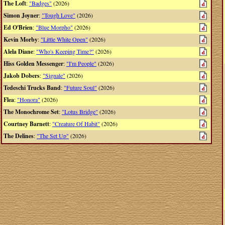
The Loft
:
"Badges"
(2026)
Simon Joyner
:
"Tough Love"
(2026)
Ed O'Brien
:
"Blue Morpho"
(2026)
Kevin Morby
:
"Little White Open"
(2026)
Alela Diane
:
"Who's Keeping Time?"
(2026)
Hiss Golden Messenger
:
"I'm People"
(2026)
Jakob Dobers
:
"Signale"
(2026)
Tedeschi Trucks Band
:
"Future Soul"
(2026)
Flea
:
"Honora"
(2026)
The Monochrome Set
:
"Lotus Bridge"
(2026)
Courtney Barnett
:
"Creature Of Habit"
(2026)
The Delines
:
"The Set Up"
(2026)