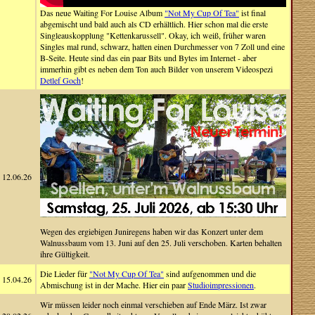
Das neue Waiting For Louise Album
"Not My Cup Of Tea"
ist final
abgemischt und bald auch als CD erhältlich. Hier schon mal die erste
Singleauskopplung "Kettenkarussell". Okay, ich weiß, früher waren
Singles mal rund, schwarz, hatten einen Durchmesser von 7 Zoll und eine
B-Seite. Heute sind das ein paar Bits und Bytes im Internet - aber
immerhin gibt es neben dem Ton auch Bilder von unserem Videospezi
Detlef Goch
!
12.06.26
Wegen des ergiebigen Juniregens haben wir das Konzert unter dem
Walnussbaum vom 13. Juni auf den 25. Juli verschoben. Karten behalten
ihre Gültigkeit.
Die Lieder für
"Not My Cup Of Tea"
sind aufgenommen und die
15.04.26
Abmischung ist in der Mache. Hier ein paar
Studioimpressionen
.
Wir müssen leider noch einmal verschieben auf Ende März. Ist zwar