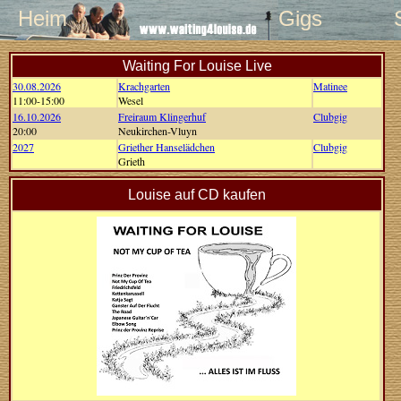
Heim
Gigs
Waiting For Louise Live
30.08.2026
Krachgarten
Matinee
11:00-15:00
Wesel
16.10.2026
Freiraum Klingerhuf
Clubgig
20:00
Neukirchen-Vluyn
2027
Griether Hanselädchen
Clubgig
Grieth
Louise auf CD kaufen