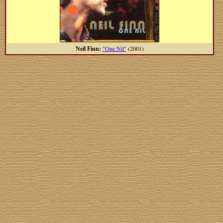
Neil Finn:
"One Nil"
(2001)