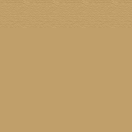
[
100 Meisterwerke
] [
1001 Alben
] [
Aktuelle Besetzung
] [
Banjogirls
] [
Blue Note
] [
Br
[
Drummer/Singer/Songwriters
] [
DVD
] [
ECM
] [
Epiphone Casino
] [
Fakebook
] [
F
[
Jahresrückblick 2023
] [
Jumboladies
] [
Kiosk
] [
Live Classics
] [
Lost & Found
] [
Louise On V
[
Rotation
] [
Rusty Nails
] [
Songs To T