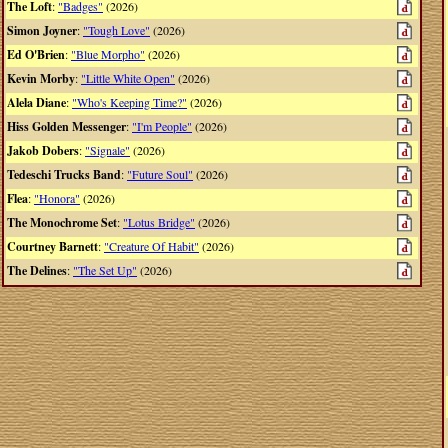
The Loft
:
"Badges"
(2026)
Simon Joyner
:
"Tough Love"
(2026)
Ed O'Brien
:
"Blue Morpho"
(2026)
Kevin Morby
:
"Little White Open"
(2026)
Alela Diane
:
"Who's Keeping Time?"
(2026)
Hiss Golden Messenger
:
"I'm People"
(2026)
Jakob Dobers
:
"Signale"
(2026)
Tedeschi Trucks Band
:
"Future Soul"
(2026)
Flea
:
"Honora"
(2026)
The Monochrome Set
:
"Lotus Bridge"
(2026)
Courtney Barnett
:
"Creature Of Habit"
(2026)
The Delines
:
"The Set Up"
(2026)