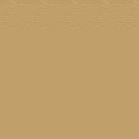
asil!
] [
Tim Buckley
] [
Catacombo
] [
Cool Smokers
] [
Compilation vs. Original
] [
Covergirls
] [
ender
] [
Flying Nun
] [
Frisch ausgepackt
] [
Formentera
] [
Gibson ES 335
] [
Gibson Firebird
] [
Gibs
inyl
] [
Marina
] [
Musikdatenbank
] [
Musings In Stereo
] [
New Rose
] [
Gram Parsons)
] [
Pop
he Siren
] [
Songwriter auf Abwegen
] [
SST
] [
Statistik
] [
Steel
] [
Telecaster
] [
A Tribute To ...
] [
© Webmaster:
Michael Mann
für Waiting For Louise
11.04.2026 09:52
Letzte Aktualisierung am
3040176
01.08.2002
Besucher seit dem
37
09.08.2026
7
60
Besucher am
(
Besucher online seit
Min.)
Waiting For Louise
25.02.2001
sind angeleint seit dem