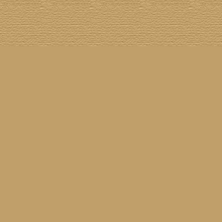
Cover The Cover
] [
Cover A Record
] [
Datenschutzerklärung
] [
Disclaimer
] [
Nick Drake
]
on SG
] [
Grabbelkiste
] [
The Grateful Dead
] [
Impressum
] [
Impulse!
] [
Infomaterial
] [
Inselplatten
]
 History
] [
Pressestimmen
] [
Rain Meditation
] [
Return To Sender
] [
Rickenbacker
] [
Jess Roden
]
Ugly Covers
] [
Youtube
] [
Zehn Zoll
]