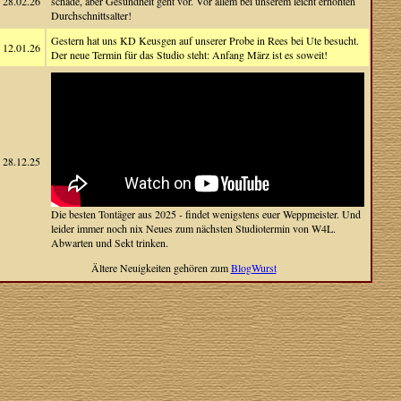
28.02.26
schade, aber Gesundheit geht vor. Vor allem bei unserem leicht erhöhten
Durchschnittsalter!
Gestern hat uns KD Keusgen auf unserer Probe in Rees bei Ute besucht.
12.01.26
Der neue Termin für das Studio steht: Anfang März ist es soweit!
28.12.25
Die besten Tontäger aus 2025 - findet wenigstens euer Weppmeister. Und
leider immer noch nix Neues zum nächsten Studiotermin von W4L.
Abwarten und Sekt trinken.
Ältere Neuigkeiten gehören zum
BlogWurst