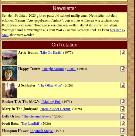
Newsletter
Seit dem Frühjahr 2023 gibt es ganz old-school-mäßig einen Newsletter mit dem
schönen Namen "Aus gegebenem Anlass", den wir zu Anlässen wie anstehenden
Konzerten oder neuen Tonträgern verschicken wollen, damit ihr immer mit allem
Wichtigen und Unwichtigen aus dem W4L-Kosmos versorgt seid. Er kann
hier per E-
Mail
abonniert werden.
On Rotation
Artie Traum
:
"Life On Earth"
(1977)
Happy Traum
:
"Bright Morning Stars"
(1980)
J Schlueter
:
"The Other Mile"
(2026)
Booker T. & The M.G.'s
:
"Melting Pot"
(1971)
Mary In The Junkyard
:
"Role Model Hermit"
(2026)
Beth Orton
:
"The Ground Above"
(2026)
Fruit Bats
:
"The Landfill"
(2026)
Hampton Hawes
:
"Spanish Steps"
(1971)