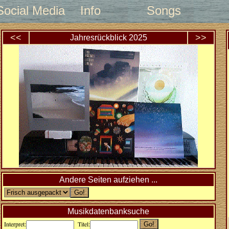
Social Media
Info
Songs
<<
>>
Jahresrückblick
2025
Andere Seiten aufziehen ...
Musikdatenbanksuche
Interpret:
Titel: