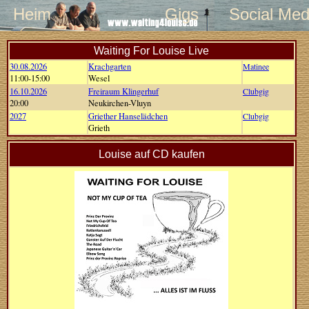
Heim
Gigs
Social Med
Waiting For Louise Live
30.08.2026
Krachgarten
Matinee
11:00-15:00
Wesel
16.10.2026
Freiraum Klingerhuf
Clubgig
20:00
Neukirchen-Vluyn
2027
Griether Hanselädchen
Clubgig
Grieth
Louise auf CD kaufen