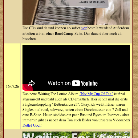
Die CDs sind da und können ab sofort
hier
bestellt werden! Außerdem
BandCamp
arbeiten wir an einer
-Seite. Das dauert aber noch ein
bisschen.
16.07.26
Das neue Waiting For Louise Album
"Not My Cup Of Tea"
ist final
abgemischt und bald auch als CD erhältlich. Hier schon mal die erste
Singleauskopplung "Kettenkarussell". Okay, ich weiß, früher waren
Singles mal rund, schwarz, hatten einen Durchmesser von 7 Zoll und
eine B-Seite. Heute sind das ein paar Bits und Bytes im Internet - aber
immerhin gibt es neben dem Ton auch Bilder von unserem Videospezi
Detlef Goch
!