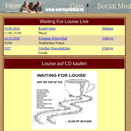
Heim
Gigs
Social Med
Waiting For Louise Live
30.08.2026
Krachgarten
Matinee
11:00-15:00
Wesel
16.10.2026
Freiraum Klingerhuf
Clubgig
20:00
Neukirchen-Vluyn
2027
Griether Hanselädchen
Clubgig
Grieth
Louise auf CD kaufen