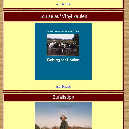
zum Kiosk
Louise auf Vinyl kaufen
zum Kiosk
Zufallstipp