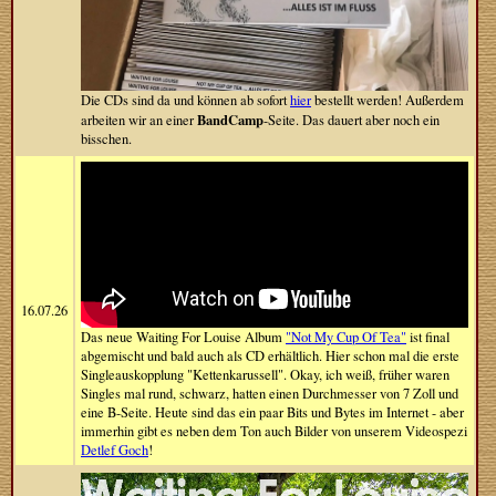
Die CDs sind da und können ab sofort
hier
bestellt werden! Außerdem
BandCamp
arbeiten wir an einer
-Seite. Das dauert aber noch ein
bisschen.
16.07.26
Das neue Waiting For Louise Album
"Not My Cup Of Tea"
ist final
abgemischt und bald auch als CD erhältlich. Hier schon mal die erste
Singleauskopplung "Kettenkarussell". Okay, ich weiß, früher waren
Singles mal rund, schwarz, hatten einen Durchmesser von 7 Zoll und
eine B-Seite. Heute sind das ein paar Bits und Bytes im Internet - aber
immerhin gibt es neben dem Ton auch Bilder von unserem Videospezi
Detlef Goch
!