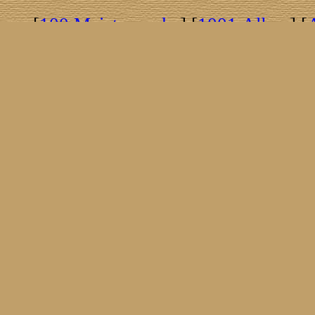
[
100 Meisterwerke
] [
1001 Alben
] [
[
Brasil!
] [
Tim Buckley
] [
Catacombo
[
Covergirls
] [
Cover The Cover
] [
Cover
[
Nick Drake
] [
Drummer/Singer/Song
[
Fakebook
] [
Fender
] [
Flyin
[
Gibson ES 335
] [
Gibson Firebird
] [
G
[
Impressum
] [
Impulse!
] [
Infomate
[
Jumboladies
] [
Kiosk
] [
Live Classic
[
Musikdatenbank
] [
Musings In Stere
[
Pressestimmen
] [
Rain Meditation
] [
R
[
Rotation
] [
Rusty Nails
] [
Songs To 
[
Statistik
] [
Steel
] [
Telecaster
] [
A T
[