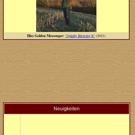
Hiss Golden Messenger:
"Quietly Blowing It"
(2021)
Neuigkeiten