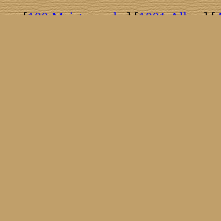
[
100 Meisterwerke
] [
1001 Alben
] [
[
Brasil!
] [
Tim Buckley
] [
Catacombo
[
Covergirls
] [
Cover The Cover
] [
Cover
[
Nick Drake
] [
Drummer/Singer/Song
[
Fakebook
] [
Fender
] [
Flyin
[
Gibson ES 335
] [
Gibson Firebird
] [
G
[
Impressum
] [
Impulse!
] [
Infomate
[
Jumboladies
] [
Kiosk
] [
Live Classic
[
Musikdatenbank
] [
Musings In Stere
[
Pressestimmen
] [
Rain Meditation
] [
R
[
Rotation
] [
Rusty Nails
] [
Songs To 
[
Statistik
] [
Steel
] [
Telecaster
] [
A T
[