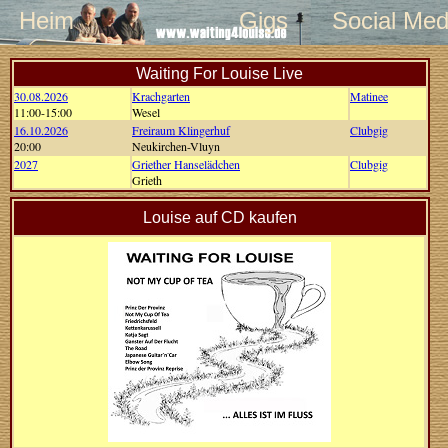
Heim
Gigs
Social Med
Waiting For Louise Live
30.08.2026
Krachgarten
Matinee
11:00-15:00
Wesel
16.10.2026
Freiraum Klingerhuf
Clubgig
20:00
Neukirchen-Vluyn
2027
Griether Hanselädchen
Clubgig
Grieth
Louise auf CD kaufen