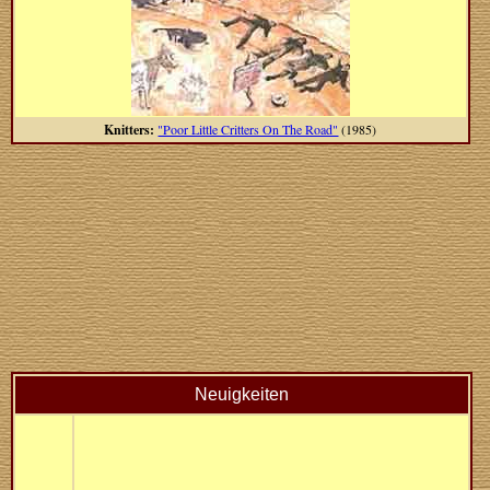
Knitters:
"Poor Little Critters On The Road"
(1985)
Neuigkeiten