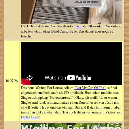
Die CDs sind da und können ab sofort
hier
bestellt werden! Außerdem
BandCamp
arbeiten wir an einer
-Seite. Das dauert aber noch ein
bisschen.
16.07.26
Das neue Waiting For Louise Album
"Not My Cup Of Tea"
ist final
abgemischt und bald auch als CD erhältlich. Hier schon mal die erste
Singleauskopplung "Kettenkarussell". Okay, ich weiß, früher waren
Singles mal rund, schwarz, hatten einen Durchmesser von 7 Zoll und
eine B-Seite. Heute sind das ein paar Bits und Bytes im Internet - aber
immerhin gibt es neben dem Ton auch Bilder von unserem Videospezi
Detlef Goch
!