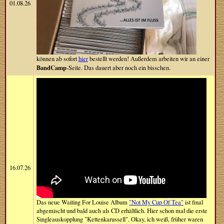
01.08.26
können ab sofort
hier
bestellt werden! Außerdem arbeiten wir an einer
BandCamp
-Seite. Das dauert aber noch ein bisschen.
16.07.26
Das neue Waiting For Louise Album
"Not My Cup Of Tea"
ist final
abgemischt und bald auch als CD erhältlich. Hier schon mal die erste
Singleauskopplung "Kettenkarussell". Okay, ich weiß, früher waren