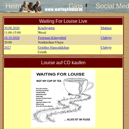
Heim
Gigs
Social Med
Waiting For Louise Live
30.08.2026
Krachgarten
Matinee
11:00-15:00
Wesel
16.10.2026
Freiraum Klingerhuf
Clubgig
20:00
Neukirchen-Vluyn
2027
Griether Hanselädchen
Clubgig
Grieth
Louise auf CD kaufen