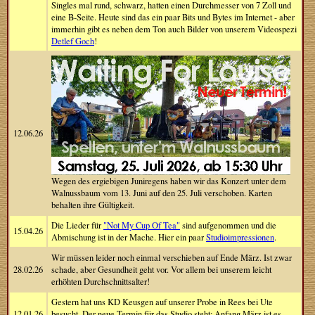
Singles mal rund, schwarz, hatten einen Durchmesser von 7 Zoll und
eine B-Seite. Heute sind das ein paar Bits und Bytes im Internet - aber
immerhin gibt es neben dem Ton auch Bilder von unserem Videospezi
Detlef Goch
!
12.06.26
Wegen des ergiebigen Juniregens haben wir das Konzert unter dem
Walnussbaum vom 13. Juni auf den 25. Juli verschoben. Karten
behalten ihre Gültigkeit.
Die Lieder für
"Not My Cup Of Tea"
sind aufgenommen und die
15.04.26
Abmischung ist in der Mache. Hier ein paar
Studioimpressionen
.
Wir müssen leider noch einmal verschieben auf Ende März. Ist zwar
28.02.26
schade, aber Gesundheit geht vor. Vor allem bei unserem leicht
erhöhten Durchschnittsalter!
Gestern hat uns KD Keusgen auf unserer Probe in Rees bei Ute
12.01.26
besucht. Der neue Termin für das Studio steht: Anfang März ist es