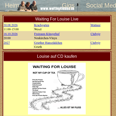
Heim
Gigs
Social Med
Waiting For Louise Live
30.08.2026
Krachgarten
Matinee
11:00-15:00
Wesel
16.10.2026
Freiraum Klingerhuf
Clubgig
20:00
Neukirchen-Vluyn
2027
Griether Hanselädchen
Clubgig
Grieth
Louise auf CD kaufen