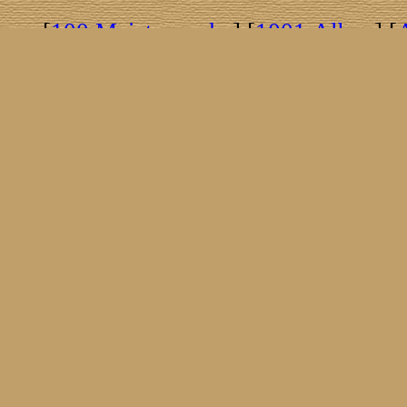
[
100 Meisterwerke
] [
1001 Alben
] [
[
Brasil!
] [
Tim Buckley
] [
Catacombo
[
Covergirls
] [
Cover The Cover
] [
Cover
[
Nick Drake
] [
Drummer/Singer/Song
[
Fakebook
] [
Fender
] [
Flyin
[
Gibson ES 335
] [
Gibson Firebird
] [
G
[
Impressum
] [
Impulse!
] [
Infomate
[
Jumboladies
] [
Kiosk
] [
Live Classic
[
Musikdatenbank
] [
Musings In Stere
[
Pressestimmen
] [
Rain Meditation
] [
R
[
Rotation
] [
Rusty Nails
] [
Songs To 
[
Statistik
] [
Steel
] [
Telecaster
] [
A T
[