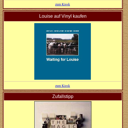
zum Kiosk
Louise auf Vinyl kaufen
zum Kiosk
Zufallstipp