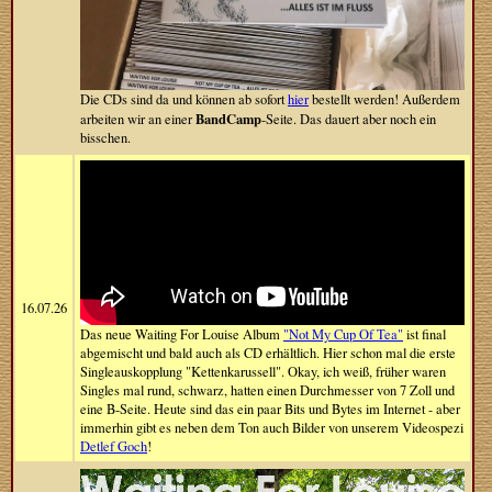
Die CDs sind da und können ab sofort
hier
bestellt werden! Außerdem
BandCamp
arbeiten wir an einer
-Seite. Das dauert aber noch ein
bisschen.
16.07.26
Das neue Waiting For Louise Album
"Not My Cup Of Tea"
ist final
abgemischt und bald auch als CD erhältlich. Hier schon mal die erste
Singleauskopplung "Kettenkarussell". Okay, ich weiß, früher waren
Singles mal rund, schwarz, hatten einen Durchmesser von 7 Zoll und
eine B-Seite. Heute sind das ein paar Bits und Bytes im Internet - aber
immerhin gibt es neben dem Ton auch Bilder von unserem Videospezi
Detlef Goch
!