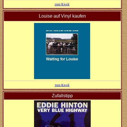
zum Kiosk
Louise auf Vinyl kaufen
zum Kiosk
Zufallstipp