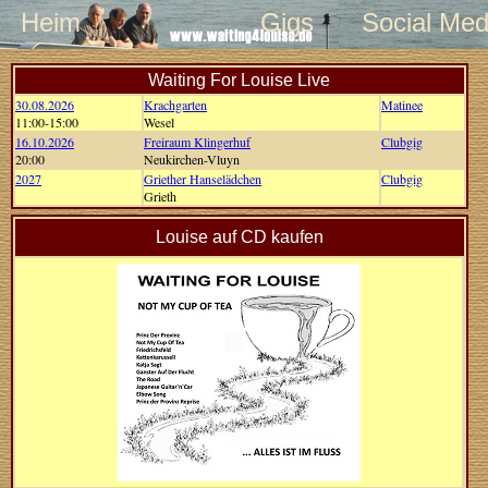
Heim
Gigs
Social Med
Waiting For Louise Live
30.08.2026
Krachgarten
Matinee
11:00-15:00
Wesel
16.10.2026
Freiraum Klingerhuf
Clubgig
20:00
Neukirchen-Vluyn
2027
Griether Hanselädchen
Clubgig
Grieth
Louise auf CD kaufen