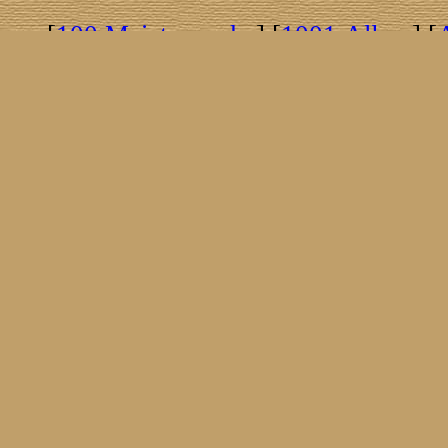
[
100 Meisterwerke
] [
1001 Alben
] [
[
Brasil!
] [
Tim Buckley
] [
Catacombo
[
Covergirls
] [
Cover The Cover
] [
Cover
[
Nick Drake
] [
Drummer/Singer/Song
[
Fakebook
] [
Fender
] [
Flyin
[
Gibson ES 335
] [
Gibson Firebird
] [
G
[
Impressum
] [
Impulse!
] [
Infomate
[
Jumboladies
] [
Kiosk
] [
Live Classic
[
Musikdatenbank
] [
Musings In Stere
[
Pressestimmen
] [
Rain Meditation
] [
R
[
Rotation
] [
Rusty Nails
] [
Songs To 
[
Statistik
] [
Steel
] [
Telecaster
] [
A T
[