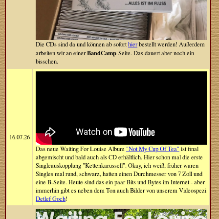
Die CDs sind da und können ab sofort
hier
bestellt werden! Außerdem
BandCamp
arbeiten wir an einer
-Seite. Das dauert aber noch ein
bisschen.
16.07.26
Das neue Waiting For Louise Album
"Not My Cup Of Tea"
ist final
abgemischt und bald auch als CD erhältlich. Hier schon mal die erste
Singleauskopplung "Kettenkarussell". Okay, ich weiß, früher waren
Singles mal rund, schwarz, hatten einen Durchmesser von 7 Zoll und
eine B-Seite. Heute sind das ein paar Bits und Bytes im Internet - aber
immerhin gibt es neben dem Ton auch Bilder von unserem Videospezi
Detlef Goch
!