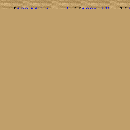
[
100 Meisterwerke
] [
1001 Alben
] [
[
Brasil!
] [
Tim Buckley
] [
Catacombo
[
Covergirls
] [
Cover The Cover
] [
Cover
[
Nick Drake
] [
Drummer/Singer/Song
[
Fakebook
] [
Fender
] [
Flyin
[
Gibson ES 335
] [
Gibson Firebird
] [
G
[
Impressum
] [
Impulse!
] [
Infomate
[
Jumboladies
] [
Kiosk
] [
Live Classic
[
Musikdatenbank
] [
Musings In Stere
[
Pressestimmen
] [
Rain Meditation
] [
R
[
Rotation
] [
Rusty Nails
] [
Songs To 
[
Statistik
] [
Steel
] [
Telecaster
] [
A T
[