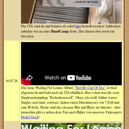
Die CDs sind da und können ab sofort
hier
bestellt werden! Außerdem
BandCamp
arbeiten wir an einer
-Seite. Das dauert aber noch ein
bisschen.
16.07.26
Das neue Waiting For Louise Album
"Not My Cup Of Tea"
ist final
abgemischt und bald auch als CD erhältlich. Hier schon mal die erste
Singleauskopplung "Kettenkarussell". Okay, ich weiß, früher waren
Singles mal rund, schwarz, hatten einen Durchmesser von 7 Zoll und
eine B-Seite. Heute sind das ein paar Bits und Bytes im Internet - aber
immerhin gibt es neben dem Ton auch Bilder von unserem Videospezi
Detlef Goch
!