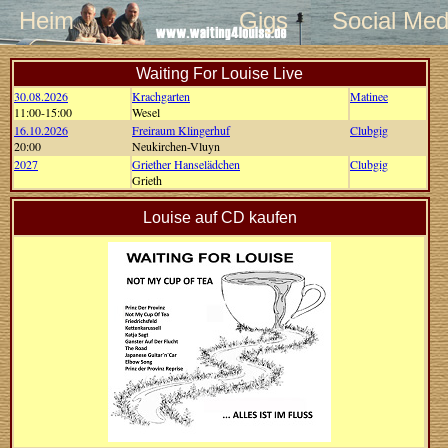
Heim
Gigs
Social Med
Waiting For Louise Live
30.08.2026
Krachgarten
Matinee
11:00-15:00
Wesel
16.10.2026
Freiraum Klingerhuf
Clubgig
20:00
Neukirchen-Vluyn
2027
Griether Hanselädchen
Clubgig
Grieth
Louise auf CD kaufen