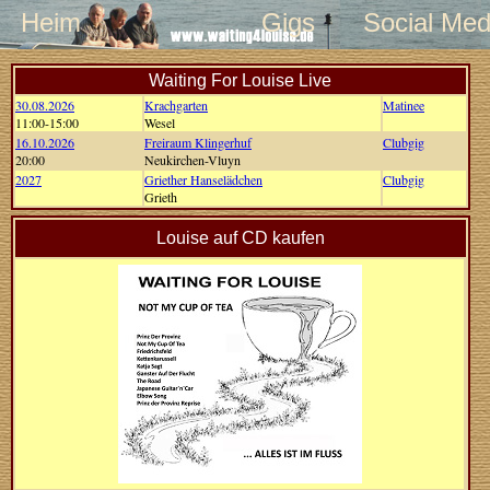
Heim
Gigs
Social Med
Waiting For Louise Live
30.08.2026
Krachgarten
Matinee
11:00-15:00
Wesel
16.10.2026
Freiraum Klingerhuf
Clubgig
20:00
Neukirchen-Vluyn
2027
Griether Hanselädchen
Clubgig
Grieth
Louise auf CD kaufen