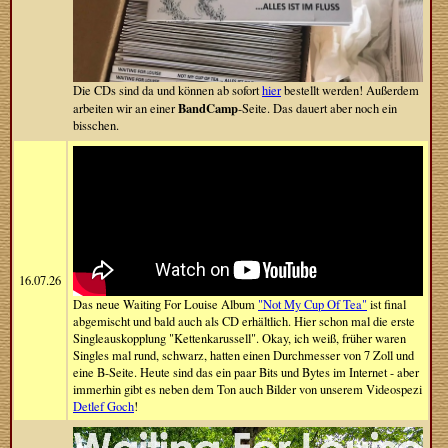
Die CDs sind da und können ab sofort
hier
bestellt werden! Außerdem
BandCamp
arbeiten wir an einer
-Seite. Das dauert aber noch ein
bisschen.
16.07.26
Das neue Waiting For Louise Album
"Not My Cup Of Tea"
ist final
abgemischt und bald auch als CD erhältlich. Hier schon mal die erste
Singleauskopplung "Kettenkarussell". Okay, ich weiß, früher waren
Singles mal rund, schwarz, hatten einen Durchmesser von 7 Zoll und
eine B-Seite. Heute sind das ein paar Bits und Bytes im Internet - aber
immerhin gibt es neben dem Ton auch Bilder von unserem Videospezi
Detlef Goch
!