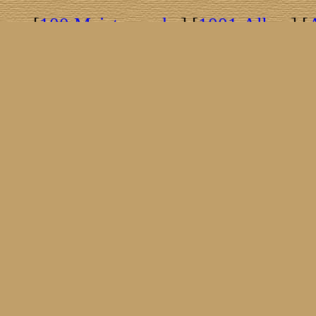
[
100 Meisterwerke
] [
1001 Alben
] [
[
Brasil!
] [
Tim Buckley
] [
Catacombo
[
Covergirls
] [
Cover The Cover
] [
Cover
[
Nick Drake
] [
Drummer/Singer/Song
[
Fakebook
] [
Fender
] [
Flyin
[
Gibson ES 335
] [
Gibson Firebird
] [
G
[
Impressum
] [
Impulse!
] [
Infomate
[
Jumboladies
] [
Kiosk
] [
Live Classic
[
Musikdatenbank
] [
Musings In Stere
[
Pressestimmen
] [
Rain Meditation
] [
R
[
Rotation
] [
Rusty Nails
] [
Songs To 
[
Statistik
] [
Steel
] [
Telecaster
] [
A T
[