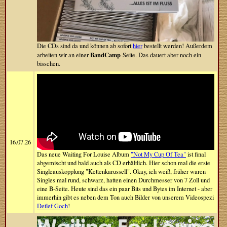
Die CDs sind da und können ab sofort
hier
bestellt werden! Außerdem
BandCamp
arbeiten wir an einer
-Seite. Das dauert aber noch ein
bisschen.
16.07.26
Das neue Waiting For Louise Album
"Not My Cup Of Tea"
ist final
abgemischt und bald auch als CD erhältlich. Hier schon mal die erste
Singleauskopplung "Kettenkarussell". Okay, ich weiß, früher waren
Singles mal rund, schwarz, hatten einen Durchmesser von 7 Zoll und
eine B-Seite. Heute sind das ein paar Bits und Bytes im Internet - aber
immerhin gibt es neben dem Ton auch Bilder von unserem Videospezi
Detlef Goch
!