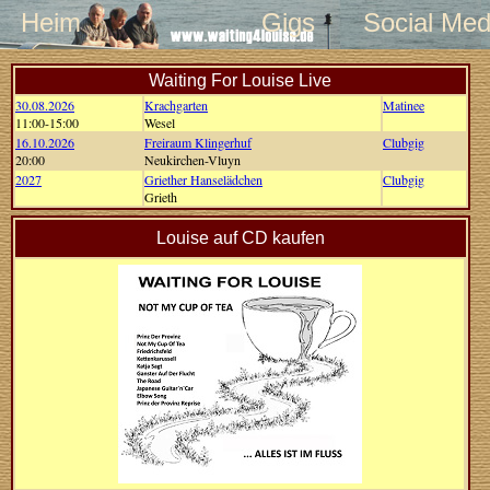
Heim
Gigs
Social Med
Waiting For Louise Live
30.08.2026
Krachgarten
Matinee
11:00-15:00
Wesel
16.10.2026
Freiraum Klingerhuf
Clubgig
20:00
Neukirchen-Vluyn
2027
Griether Hanselädchen
Clubgig
Grieth
Louise auf CD kaufen