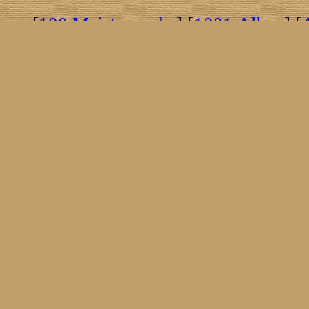
[
100 Meisterwerke
] [
1001 Alben
] [
[
Brasil!
] [
Tim Buckley
] [
Catacombo
[
Covergirls
] [
Cover The Cover
] [
Cover
[
Nick Drake
] [
Drummer/Singer/Song
[
Fakebook
] [
Fender
] [
Flyin
[
Gibson ES 335
] [
Gibson Firebird
] [
G
[
Impressum
] [
Impulse!
] [
Infomate
[
Jumboladies
] [
Kiosk
] [
Live Classic
[
Musikdatenbank
] [
Musings In Stere
[
Pressestimmen
] [
Rain Meditation
] [
R
[
Rotation
] [
Rusty Nails
] [
Songs To 
[
Statistik
] [
Steel
] [
Telecaster
] [
A T
[