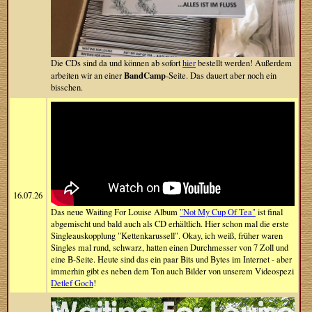
Die CDs sind da und können ab sofort
hier
bestellt werden! Außerdem
BandCamp
arbeiten wir an einer
-Seite. Das dauert aber noch ein
bisschen.
16.07.26
Das neue Waiting For Louise Album
"Not My Cup Of Tea"
ist final
abgemischt und bald auch als CD erhältlich. Hier schon mal die erste
Singleauskopplung "Kettenkarussell". Okay, ich weiß, früher waren
Singles mal rund, schwarz, hatten einen Durchmesser von 7 Zoll und
eine B-Seite. Heute sind das ein paar Bits und Bytes im Internet - aber
immerhin gibt es neben dem Ton auch Bilder von unserem Videospezi
Detlef Goch
!