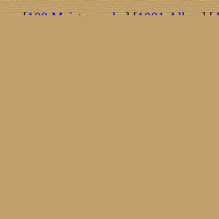
[
100 Meisterwerke
] [
1001 Alben
] [
[
Brasil!
] [
Tim Buckley
] [
Catacombo
[
Covergirls
] [
Cover The Cover
] [
Cover
[
Nick Drake
] [
Drummer/Singer/Song
[
Fakebook
] [
Fender
] [
Flyin
[
Gibson ES 335
] [
Gibson Firebird
] [
G
[
Impressum
] [
Impulse!
] [
Infomate
[
Jumboladies
] [
Kiosk
] [
Live Classic
[
Musikdatenbank
] [
Musings In Stere
[
Pressestimmen
] [
Rain Meditation
] [
R
[
Rotation
] [
Rusty Nails
] [
Songs To 
[
Statistik
] [
Steel
] [
Telecaster
] [
A T
[