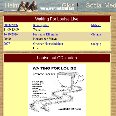
Heim
Gigs
Social Med
Waiting For Louise Live
30.08.2026
Krachgarten
Matinee
11:00-15:00
Wesel
16.10.2026
Freiraum Klingerhuf
Clubgig
20:00
Neukirchen-Vluyn
2027
Griether Hanselädchen
Clubgig
Grieth
Louise auf CD kaufen