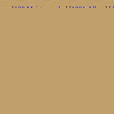
[
100 Meisterwerke
] [
1001 Alben
] [
[
Brasil!
] [
Tim Buckley
] [
Catacombo
[
Covergirls
] [
Cover The Cover
] [
Cover
[
Nick Drake
] [
Drummer/Singer/Song
[
Fakebook
] [
Fender
] [
Flyin
[
Gibson ES 335
] [
Gibson Firebird
] [
G
[
Impressum
] [
Impulse!
] [
Infomate
[
Jumboladies
] [
Kiosk
] [
Live Classic
[
Musikdatenbank
] [
Musings In Stere
[
Pressestimmen
] [
Rain Meditation
] [
R
[
Rotation
] [
Rusty Nails
] [
Songs To 
[
Statistik
] [
Steel
] [
Telecaster
] [
A T
[