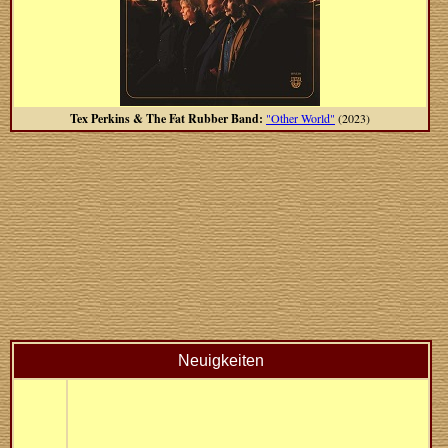
Tex Perkins & The Fat Rubber Band:
"Other World"
(2023)
Neuigkeiten