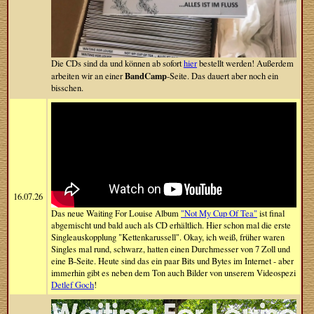
Die CDs sind da und können ab sofort
hier
bestellt werden! Außerdem
BandCamp
arbeiten wir an einer
-Seite. Das dauert aber noch ein
bisschen.
16.07.26
Das neue Waiting For Louise Album
"Not My Cup Of Tea"
ist final
abgemischt und bald auch als CD erhältlich. Hier schon mal die erste
Singleauskopplung "Kettenkarussell". Okay, ich weiß, früher waren
Singles mal rund, schwarz, hatten einen Durchmesser von 7 Zoll und
eine B-Seite. Heute sind das ein paar Bits und Bytes im Internet - aber
immerhin gibt es neben dem Ton auch Bilder von unserem Videospezi
Detlef Goch
!