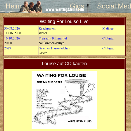
Heim
Gigs
Social Med
Waiting For Louise Live
30.08.2026
Krachgarten
Matinee
11:00-15:00
Wesel
16.10.2026
Freiraum Klingerhuf
Clubgig
20:00
Neukirchen-Vluyn
2027
Griether Hanselädchen
Clubgig
Grieth
Louise auf CD kaufen