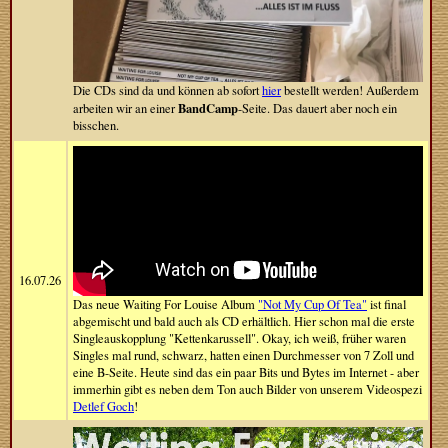
Die CDs sind da und können ab sofort
hier
bestellt werden! Außerdem
BandCamp
arbeiten wir an einer
-Seite. Das dauert aber noch ein
bisschen.
16.07.26
Das neue Waiting For Louise Album
"Not My Cup Of Tea"
ist final
abgemischt und bald auch als CD erhältlich. Hier schon mal die erste
Singleauskopplung "Kettenkarussell". Okay, ich weiß, früher waren
Singles mal rund, schwarz, hatten einen Durchmesser von 7 Zoll und
eine B-Seite. Heute sind das ein paar Bits und Bytes im Internet - aber
immerhin gibt es neben dem Ton auch Bilder von unserem Videospezi
Detlef Goch
!