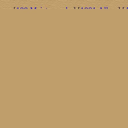
[
100 Meisterwerke
] [
1001 Alben
] [
[
Brasil!
] [
Tim Buckley
] [
Catacombo
[
Covergirls
] [
Cover The Cover
] [
Cover
[
Nick Drake
] [
Drummer/Singer/Song
[
Fakebook
] [
Fender
] [
Flyin
[
Gibson ES 335
] [
Gibson Firebird
] [
G
[
Impressum
] [
Impulse!
] [
Infomate
[
Jumboladies
] [
Kiosk
] [
Live Classic
[
Musikdatenbank
] [
Musings In Stere
[
Pressestimmen
] [
Rain Meditation
] [
R
[
Rotation
] [
Rusty Nails
] [
Songs To 
[
Statistik
] [
Steel
] [
Telecaster
] [
A T
[