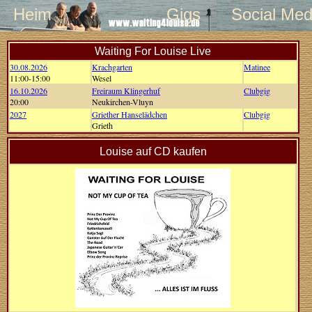
Heim
Gigs
Social Med
Waiting For Louise Live
30.08.2026
Krachgarten
Matinee
11:00-15:00
Wesel
16.10.2026
Freiraum Klingerhuf
Clubgig
20:00
Neukirchen-Vluyn
2027
Griether Hanselädchen
Clubgig
Grieth
Louise auf CD kaufen