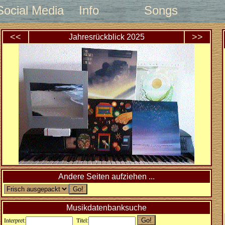
Social Media
Info
Songs
<<
>>
Jahresrückblick
2025
Andere Seiten aufziehen ...
Musikdatenbanksuche
Interpret:
Titel: