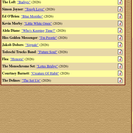
The Loft
:
"Badges"
(2026)
Simon Joyner
:
"Tough Love"
(2026)
Ed O'Brien
:
"Blue Morpho"
(2026)
Kevin Morby
:
"Little White Open"
(2026)
Alela Diane
:
"Who's Keeping Time?"
(2026)
Hiss Golden Messenger
:
"I'm People"
(2026)
Jakob Dobers
:
"Signale"
(2026)
Tedeschi Trucks Band
:
"Future Soul"
(2026)
Flea
:
"Honora"
(2026)
The Monochrome Set
:
"Lotus Bridge"
(2026)
Courtney Barnett
:
"Creature Of Habit"
(2026)
The Delines
:
"The Set Up"
(2026)