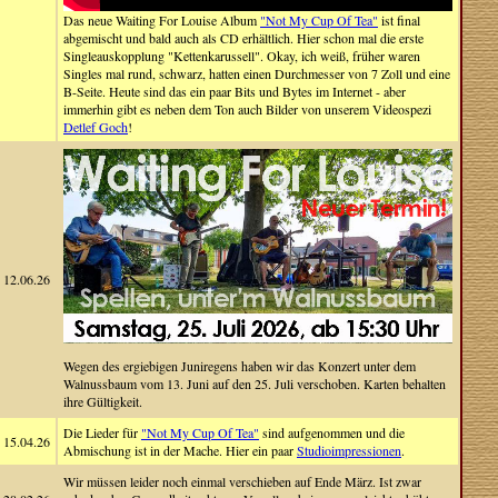
Das neue Waiting For Louise Album
"Not My Cup Of Tea"
ist final
abgemischt und bald auch als CD erhältlich. Hier schon mal die erste
Singleauskopplung "Kettenkarussell". Okay, ich weiß, früher waren
Singles mal rund, schwarz, hatten einen Durchmesser von 7 Zoll und eine
B-Seite. Heute sind das ein paar Bits und Bytes im Internet - aber
immerhin gibt es neben dem Ton auch Bilder von unserem Videospezi
Detlef Goch
!
12.06.26
Wegen des ergiebigen Juniregens haben wir das Konzert unter dem
Walnussbaum vom 13. Juni auf den 25. Juli verschoben. Karten behalten
ihre Gültigkeit.
Die Lieder für
"Not My Cup Of Tea"
sind aufgenommen und die
15.04.26
Abmischung ist in der Mache. Hier ein paar
Studioimpressionen
.
Wir müssen leider noch einmal verschieben auf Ende März. Ist zwar