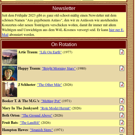
Newsletter
Seit dem Frühjahr 2023 gibt es ganz old-school-mäßig einen Newsletter mit dem
schönen Namen "Aus gegebenem Anlass", den wir zu Anlässen wie anstehenden
Konzerten oder neuen Tonträgern verschicken wollen, damit ihr immer mit allem
Wichtigen und Unwichtigen aus dem W4L-Kosmos versorgt seid. Er kann
hier per E-
Mail
abonniert werden.
On Rotation
Artie Traum
:
"Life On Earth"
(1977)
Happy Traum
:
"Bright Morning Stars"
(1980)
J Schlueter
:
"The Other Mile"
(2026)
Booker T. & The M.G.'s
:
"Melting Pot"
(1971)
Mary In The Junkyard
:
"Role Model Hermit"
(2026)
Beth Orton
:
"The Ground Above"
(2026)
Fruit Bats
:
"The Landfill"
(2026)
Hampton Hawes
:
"Spanish Steps"
(1971)