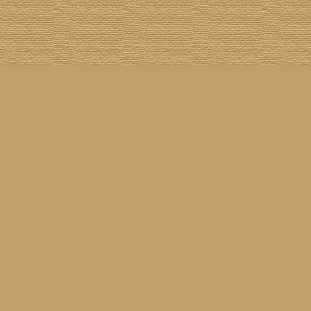
[
100 Meisterwerke
] [
1001 Alben
] [
Aktuelle Besetzung
] [
Banjogirls
] [
Blue Note
] [
Br
[
Drummer/Singer/Songwriters
] [
DVD
] [
ECM
] [
Epiphone Casino
] [
Fakebook
] [
F
[
Jahresrückblick 2023
] [
Jumboladies
] [
Kiosk
] [
Live Classics
] [
Lost & Found
] [
Louise On V
[
Rotation
] [
Rusty Nails
] [
Songs To T