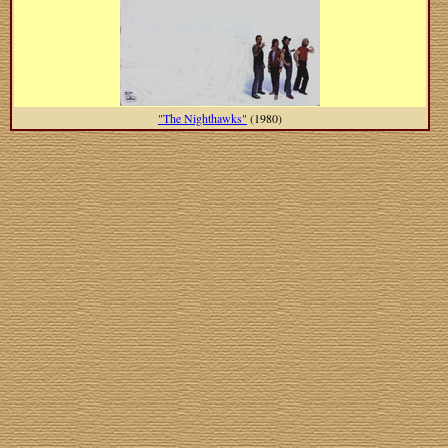
"The Nighthawks"
(1980)