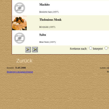
Machito
Roulette Jazz (1957)
Thelonious Monk
Riverside (1957)
Sabu
Blue Note (1957)
Sortieren nach:
Interpret
Zurück
31.05.2008
Erstellt:
Letzte Ak
Homepage im neuen Fenster
W