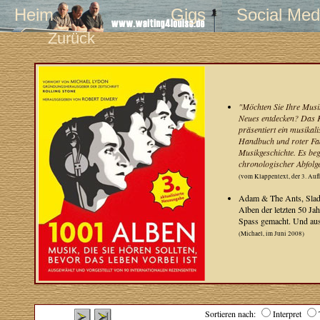
Heim
Gigs
Social Med
Zurück
"Möchten Sie Ihre Musi
Neues entdecken? Das K
präsentiert ein musikali
Handbuch und roter Fa
Musikgeschichte. Es beg
chronologischer Abfolg
(vom Klappentext, der 3. Auf
Adam & The Ants, Slade
Alben der letzten 50 Ja
Spass gemacht. Und aus
(Michael, im Juni 2008)
Sortieren nach:
Interpret